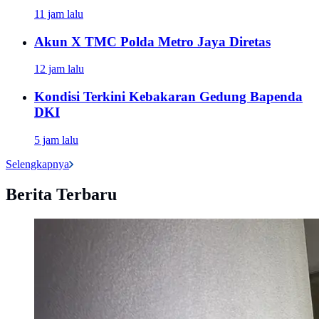
11 jam lalu
Akun X TMC Polda Metro Jaya Diretas
12 jam lalu
Kondisi Terkini Kebakaran Gedung Bapenda
DKI
5 jam lalu
Selengkapnya
Berita Terbaru