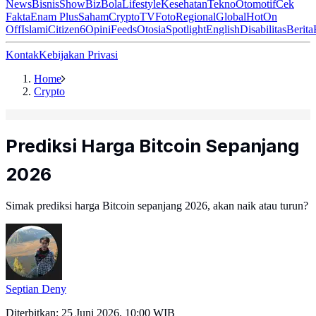
News
Bisnis
ShowBiz
Bola
Lifestyle
Kesehatan
Tekno
Otomotif
Cek
Fakta
Enam Plus
Saham
Crypto
TV
Foto
Regional
Global
Hot
On
Off
Islami
Citizen6
Opini
Feeds
Otosia
Spotlight
English
Disabilitas
Berita
Kontak
Kebijakan Privasi
Home
Crypto
Prediksi Harga Bitcoin Sepanjang
2026
Simak prediksi harga Bitcoin sepanjang 2026, akan naik atau turun?
Septian Deny
Diterbitkan:
25 Juni 2026, 10:00 WIB