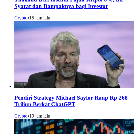
Syarat dan Dampaknya bagi Investor
Crypto
•
15 jam lalu
Pendiri Strategy Michael Saylor Raup Rp 268
Triliun Berkat ChatGPT
Crypto
•
19 jam lalu