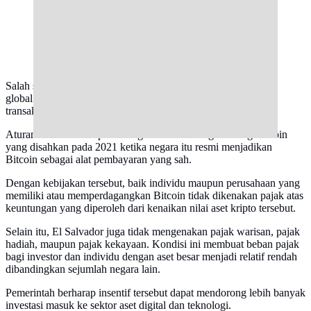
Ilustrasi aset kripto Bitcoin. Pemerintah El Salvador
mempertahankan pajak nol persen atas keuntungan
Bitcoin. (Foto By AI)
Salah satu daya tarik utama El Salvador bagi komunitas kripto
global adalah kebijakan yang membebaskan keuntungan dari
transaksi Bitcoin dari pajak capital gain.
Aturan tersebut merupakan bagian dari Undang-Undang Bitcoin
yang disahkan pada 2021 ketika negara itu resmi menjadikan
Bitcoin sebagai alat pembayaran yang sah.
Dengan kebijakan tersebut, baik individu maupun perusahaan yang
memiliki atau memperdagangkan Bitcoin tidak dikenakan pajak atas
keuntungan yang diperoleh dari kenaikan nilai aset kripto tersebut.
Selain itu, El Salvador juga tidak mengenakan pajak warisan, pajak
hadiah, maupun pajak kekayaan. Kondisi ini membuat beban pajak
bagi investor dan individu dengan aset besar menjadi relatif rendah
dibandingkan sejumlah negara lain.
Pemerintah berharap insentif tersebut dapat mendorong lebih banyak
investasi masuk ke sektor aset digital dan teknologi.