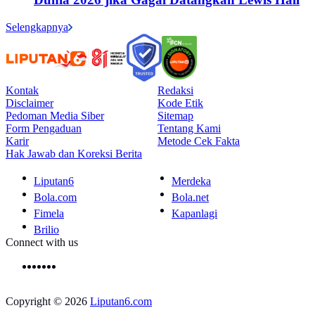
Selengkapnya
Kontak
Redaksi
Disclaimer
Kode Etik
Pedoman Media Siber
Sitemap
Form Pengaduan
Tentang Kami
Karir
Metode Cek Fakta
Hak Jawab dan Koreksi Berita
Liputan6
Merdeka
Bola.com
Bola.net
Fimela
Kapanlagi
Brilio
Connect with us
Copyright © 2026
Liputan6.com