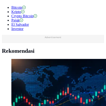
Bitcoin
Kripto
Crypto Bitcoin
Pajak
El Salvador
Investor
Advertisement
Rekomendasi