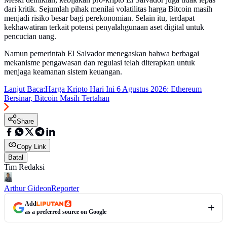
dari kritik. Sejumlah pihak menilai volatilitas harga Bitcoin masih
menjadi risiko besar bagi perekonomian. Selain itu, terdapat
kekhawatiran terkait potensi penyalahgunaan aset digital untuk
pencucian uang.
Namun pemerintah El Salvador menegaskan bahwa berbagai
mekanisme pengawasan dan regulasi telah diterapkan untuk
menjaga keamanan sistem keuangan.
Lanjut Baca:
Harga Kripto Hari Ini 6 Agustus 2026: Ethereum
Bersinar, Bitcoin Masih Tertahan
Share
Copy Link
Batal
Tim Redaksi
Arthur Gideon
Reporter
Add
as a preferred source on Google