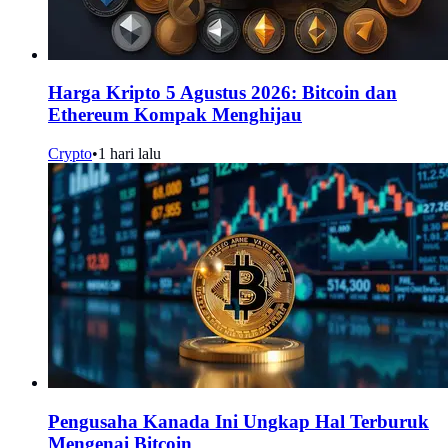
Harga Kripto 5 Agustus 2026: Bitcoin dan
Ethereum Kompak Menghijau
Crypto
•
1 hari lalu
Pengusaha Kanada Ini Ungkap Hal Terburuk
Mengenai Bitcoin