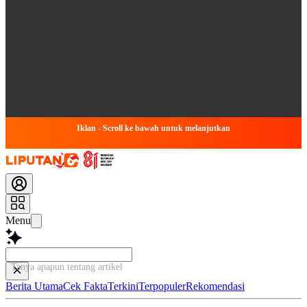
Iklan - Scroll ke bawah untuk melanjutkan
Menu
Tanya apapun tentang artikel ini...
Berita Utama
Cek Fakta
Terkini
Terpopuler
Rekomendasi