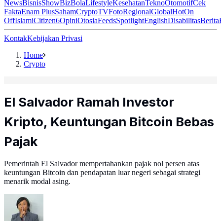
News
Bisnis
ShowBiz
Bola
Lifestyle
Kesehatan
Tekno
Otomotif
Cek
Fakta
Enam Plus
Saham
Crypto
TV
Foto
Regional
Global
Hot
On
Off
Islami
Citizen6
Opini
Otosia
Feeds
Spotlight
English
Disabilitas
Berita
Kontak
Kebijakan Privasi
Home
Crypto
El Salvador Ramah Investor
Kripto, Keuntungan Bitcoin Bebas
Pajak
Pemerintah El Salvador mempertahankan pajak nol persen atas
keuntungan Bitcoin dan pendapatan luar negeri sebagai strategi
menarik modal asing.