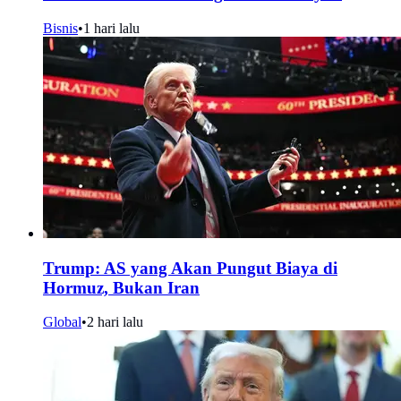
Bisnis
•
1 hari lalu
Trump: AS yang Akan Pungut Biaya di
Hormuz, Bukan Iran
Global
•
2 hari lalu