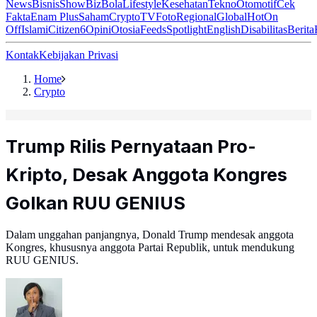
News
Bisnis
ShowBiz
Bola
Lifestyle
Kesehatan
Tekno
Otomotif
Cek
Fakta
Enam Plus
Saham
Crypto
TV
Foto
Regional
Global
Hot
On
Off
Islami
Citizen6
Opini
Otosia
Feeds
Spotlight
English
Disabilitas
Berita
Kontak
Kebijakan Privasi
Home
Crypto
Trump Rilis Pernyataan Pro-
Kripto, Desak Anggota Kongres
Golkan RUU GENIUS
Dalam unggahan panjangnya, Donald Trump mendesak anggota
Kongres, khususnya anggota Partai Republik, untuk mendukung
RUU GENIUS.