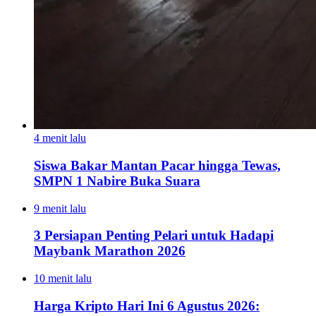
4 menit lalu
Siswa Bakar Mantan Pacar hingga Tewas,
SMPN 1 Nabire Buka Suara
9 menit lalu
3 Persiapan Penting Pelari untuk Hadapi
Maybank Marathon 2026
10 menit lalu
Harga Kripto Hari Ini 6 Agustus 2026: