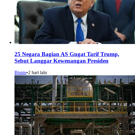
25 Negara Bagian AS Gugat Tarif Trump,
Sebut Langgar Kewenangan Presiden
Bisnis
•
2 hari lalu