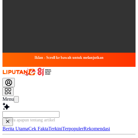
Iklan - Scroll ke bawah untuk melanjutkan
Menu
Tanya apapun tentang artikel ini...
Berita Utama
Cek Fakta
Terkini
Terpopuler
Rekomendasi