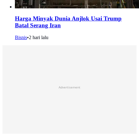
Harga Minyak Dunia Anjlok Usai Trump
Batal Serang Iran
Bisnis
•
2 hari lalu
Advertisement