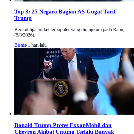
Top 3: 25 Negara Bagian AS Gugat Tarif
Trump
Berikut tiga artikel terpopuler yang dirangkum pada Rabu,
(5/8/2026).
Bisnis
•
1 hari lalu
Donald Trump Protes ExxonMobil dan
Chevron Akibat Untung Terlalu Banyak