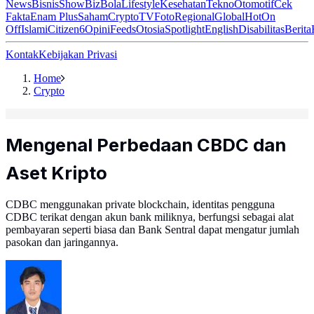
News
Bisnis
ShowBiz
Bola
Lifestyle
Kesehatan
Tekno
Otomotif
Cek
Fakta
Enam Plus
Saham
Crypto
TV
Foto
Regional
Global
Hot
On
Off
Islami
Citizen6
Opini
Feeds
Otosia
Spotlight
English
Disabilitas
Berita
Kontak
Kebijakan Privasi
Home
Crypto
Mengenal Perbedaan CBDC dan
Aset Kripto
CDBC menggunakan private blockchain, identitas pengguna
CDBC terikat dengan akun bank miliknya, berfungsi sebagai alat
pembayaran seperti biasa dan Bank Sentral dapat mengatur jumlah
pasokan dan jaringannya.