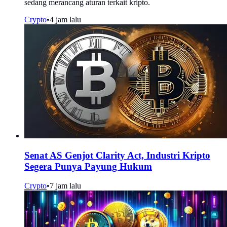
sedang merancang aturan terkait kripto.
Crypto
•
4 jam lalu
Senat AS Genjot Clarity Act, Industri Kripto
Segera Punya Payung Hukum
Crypto
•
7 jam lalu