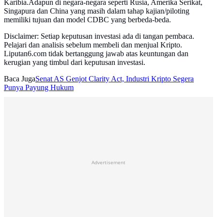
Karibia.Adapun di negara-negara seperti Rusia, Amerika Serikat,
Singapura dan China yang masih dalam tahap kajian/piloting
memiliki tujuan dan model CDBC yang berbeda-beda.
Disclaimer: Setiap keputusan investasi ada di tangan pembaca.
Pelajari dan analisis sebelum membeli dan menjual Kripto.
Liputan6.com tidak bertanggung jawab atas keuntungan dan
kerugian yang timbul dari keputusan investasi.
Baca Juga
Senat AS Genjot Clarity Act, Industri Kripto Segera
Punya Payung Hukum
Advertisement