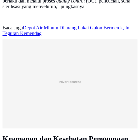
berlaku dan melalui proses
quality control
(QC), pencucian, serta
sterilisasi yang menyeluruh,” pungkasnya.
Baca Juga
Depot Air Minum Dilarang Pakai Galon Bermerek, Ini
Teguran Kemendag
Advertisement
Keamanan dan Kesehatan Penggunaan