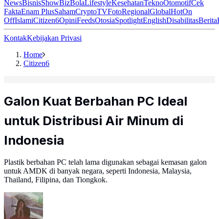
News
Bisnis
ShowBiz
Bola
Lifestyle
Kesehatan
Tekno
Otomotif
Cek
Fakta
Enam Plus
Saham
Crypto
TV
Foto
Regional
Global
Hot
On
Off
Islami
Citizen6
Opini
Feeds
Otosia
Spotlight
English
Disabilitas
Berita
Kontak
Kebijakan Privasi
Home
Citizen6
Galon Kuat Berbahan PC Ideal
untuk Distribusi Air Minum di
Indonesia
Plastik berbahan PC telah lama digunakan sebagai kemasan galon
untuk AMDK di banyak negara, seperti Indonesia, Malaysia,
Thailand, Filipina, dan Tiongkok.