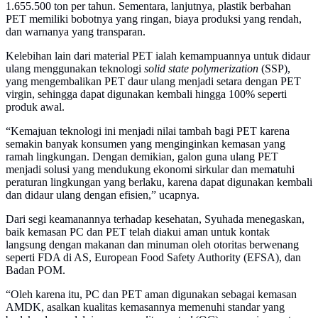
1.655.500 ton per tahun. Sementara, lanjutnya, plastik berbahan
PET memiliki bobotnya yang ringan, biaya produksi yang rendah,
dan warnanya yang transparan.
Kelebihan lain dari material PET ialah kemampuannya untuk didaur
ulang menggunakan teknologi
solid state polymerization
(SSP),
yang mengembalikan PET daur ulang menjadi setara dengan PET
virgin, sehingga dapat digunakan kembali hingga 100% seperti
produk awal.
“Kemajuan teknologi ini menjadi nilai tambah bagi PET karena
semakin banyak konsumen yang menginginkan kemasan yang
ramah lingkungan. Dengan demikian, galon guna ulang PET
menjadi solusi yang mendukung ekonomi sirkular dan mematuhi
peraturan lingkungan yang berlaku, karena dapat digunakan kembali
dan didaur ulang dengan efisien,” ucapnya.
Dari segi keamanannya terhadap kesehatan, Syuhada menegaskan,
baik kemasan PC dan PET telah diakui aman untuk kontak
langsung dengan makanan dan minuman oleh otoritas berwenang
seperti FDA di AS, European Food Safety Authority (EFSA), dan
Badan POM.
“Oleh karena itu, PC dan PET aman digunakan sebagai kemasan
AMDK, asalkan kualitas kemasannya memenuhi standar yang