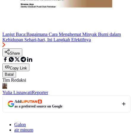
Lanjut Baca:
Bagaimana Cara Menghemat Minyak Bumi dalam
Kehidupan Sehari-hari, Ini Langkah Efektifnya
Share
Copy Link
Batal
Tim Redaksi
Yulia Lisnawati
Reporter
Add
as a preferred source on Google
Galon
air minum