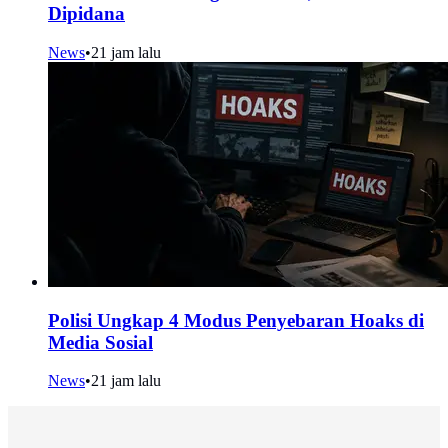
Dipidana
News
•
21 jam lalu
Polisi Ungkap 4 Modus Penyebaran Hoaks di
Media Sosial
News
•
21 jam lalu