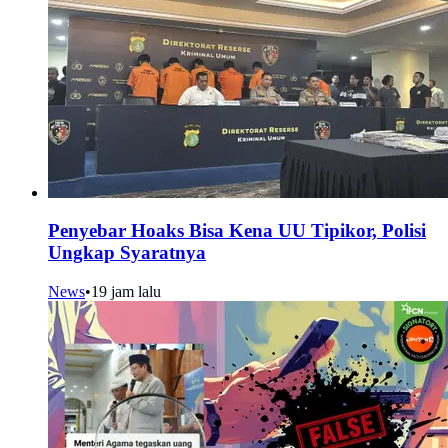
Penyebar Hoaks Bisa Kena UU Tipikor, Polisi
Ungkap Syaratnya
News
•
19 jam lalu