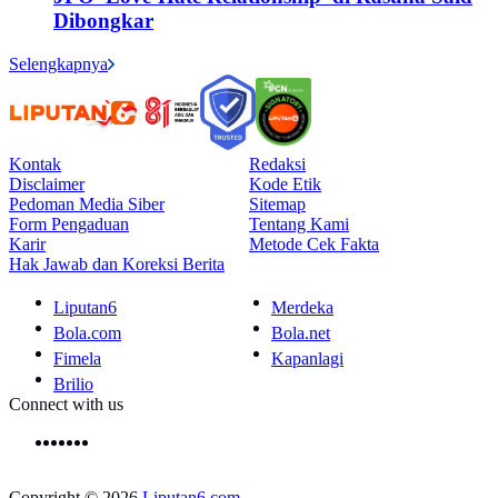
Dibongkar
Selengkapnya
Kontak
Redaksi
Disclaimer
Kode Etik
Pedoman Media Siber
Sitemap
Form Pengaduan
Tentang Kami
Karir
Metode Cek Fakta
Hak Jawab dan Koreksi Berita
Liputan6
Merdeka
Bola.com
Bola.net
Fimela
Kapanlagi
Brilio
Connect with us
Copyright © 2026
Liputan6.com