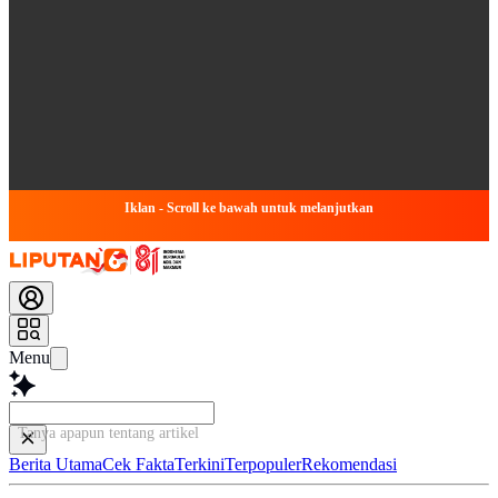
Iklan - Scroll ke bawah untuk melanjutkan
Menu
Tanya apapun tentang artikel ini...
Berita Utama
Cek Fakta
Terkini
Terpopuler
Rekomendasi