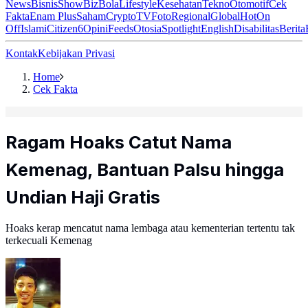
News
Bisnis
ShowBiz
Bola
Lifestyle
Kesehatan
Tekno
Otomotif
Cek
Fakta
Enam Plus
Saham
Crypto
TV
Foto
Regional
Global
Hot
On
Off
Islami
Citizen6
Opini
Feeds
Otosia
Spotlight
English
Disabilitas
Berita
Kontak
Kebijakan Privasi
Home
Cek Fakta
Ragam Hoaks Catut Nama
Kemenag, Bantuan Palsu hingga
Undian Haji Gratis
Hoaks kerap mencatut nama lembaga atau kementerian tertentu tak
terkecuali Kemenag