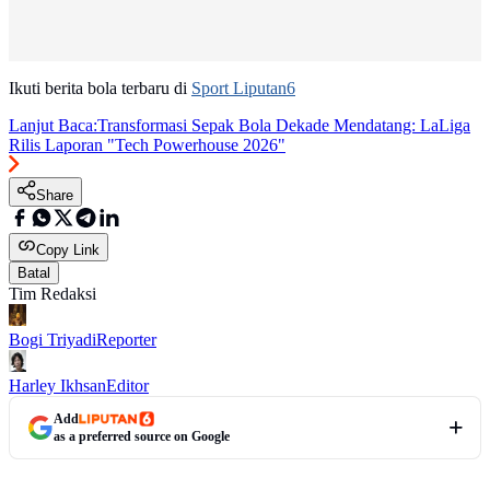
Ikuti berita bola terbaru di
Sport Liputan6
Lanjut Baca:
Transformasi Sepak Bola Dekade Mendatang: LaLiga
Rilis Laporan "Tech Powerhouse 2026"
Share
Copy Link
Batal
Tim Redaksi
Bogi Triyadi
Reporter
Harley Ikhsan
Editor
Add
as a preferred source on Google