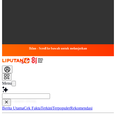
Iklan - Scroll ke bawah untuk melanjutkan
Menu
Baca
Berita Utama
Cek Fakta
Terkini
Terpopuler
Rekomendasi