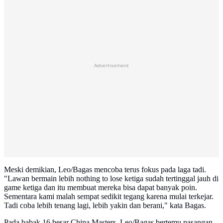
Advertisement
Meski demikian, Leo/Bagas mencoba terus fokus pada laga tadi.
"Lawan bermain lebih nothing to lose ketiga sudah tertinggal jauh di
game ketiga dan itu membuat mereka bisa dapat banyak poin.
Sementara kami malah sempat sedikit tegang karena mulai terkejar.
Tadi coba lebih tenang lagi, lebih yakin dan berani," kata Bagas.
Pada babak 16 besar China Masters, Leo/Bagas bertemu pasangan