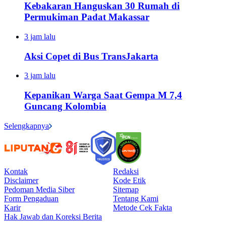
Kebakaran Hanguskan 30 Rumah di
Permukiman Padat Makassar
3 jam lalu
Aksi Copet di Bus TransJakarta
3 jam lalu
Kepanikan Warga Saat Gempa M 7,4
Guncang Kolombia
Selengkapnya
Kontak
Redaksi
Disclaimer
Kode Etik
Pedoman Media Siber
Sitemap
Form Pengaduan
Tentang Kami
Karir
Metode Cek Fakta
Hak Jawab dan Koreksi Berita