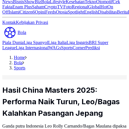
News
Bisnis
ShowBiz
Bola
Lifestyle
Kesehatan
Tekno
Otomotif
Cek
Fakta
Enam Plus
Saham
Crypto
TV
Foto
Regional
Global
Hot
On
Off
Islami
Citizen6
Opini
Feeds
Otosia
Spotlight
English
Disabilitas
Berita
Kontak
Kebijakan Privasi
Bola
Piala Dunia
Liga Spanyol
Liga Italia
Liga Inggris
BRI Super
League
Liga Internasional
WAGs
Sports
Corner
Prediksi
Home
Bola
Sports
Hasil China Masters 2025:
Performa Naik Turun, Leo/Bagas
Kalahkan Pasangan Jepang
Ganda putra Indonesia Leo Rolly Carnando/Bagas Maulana dipaksa