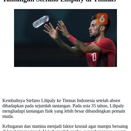
Gelandang Indonesia, Stefano Lilipaly, saat melawan
Chinese Taipei pada laga Grup A Asian Games di
Stadion Patriot, Bekasi, Minggu (12/8/2018). Indonesia
menang 4-0 atas Chinese Taipei. (Bola.com/Vitalis Yogi
Trisna)
Kembalinya Stefano Lilipaly ke Timnas Indonesia setelah absen
dihadapkan pada sejumlah tantangan. Pada usia 35 tahun, Lilipaly
menghadapi tantangan fisik yang lebih besar dibandingkan pemain
muda.
Kebugaran dan stamina menjadi faktor krusial agar mampu bersaing