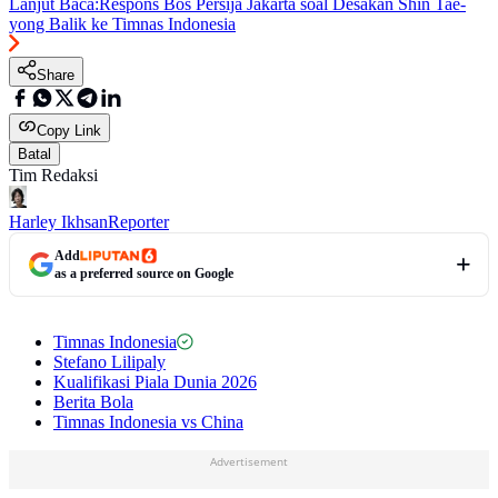
Lanjut Baca:
Respons Bos Persija Jakarta soal Desakan Shin Tae-
yong Balik ke Timnas Indonesia
Share
Copy Link
Batal
Tim Redaksi
Harley Ikhsan
Reporter
Add
as a preferred source on Google
Timnas Indonesia
Stefano Lilipaly
Kualifikasi Piala Dunia 2026
Berita Bola
Timnas Indonesia vs China
Advertisement