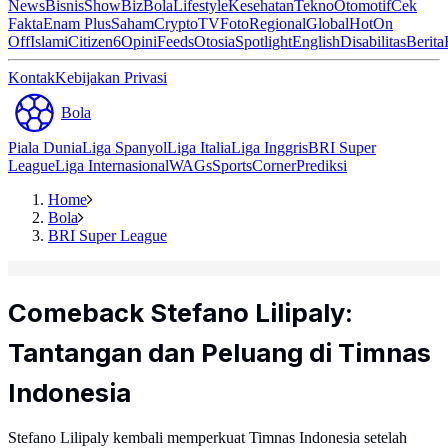
News
Bisnis
ShowBiz
Bola
Lifestyle
Kesehatan
Tekno
Otomotif
Cek
Fakta
Enam Plus
Saham
Crypto
TV
Foto
Regional
Global
Hot
On
Off
Islami
Citizen6
Opini
Feeds
Otosia
Spotlight
English
Disabilitas
Berita
Kontak
Kebijakan Privasi
Bola
Piala Dunia
Liga Spanyol
Liga Italia
Liga Inggris
BRI Super
League
Liga Internasional
WAGs
Sports
Corner
Prediksi
Home
Bola
BRI Super League
Comeback Stefano Lilipaly:
Tantangan dan Peluang di Timnas
Indonesia
Stefano Lilipaly kembali memperkuat Timnas Indonesia setelah