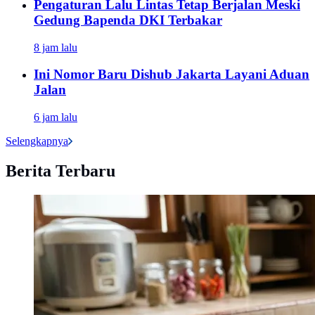
Pengaturan Lalu Lintas Tetap Berjalan Meski
Gedung Bapenda DKI Terbakar
8 jam lalu
Ini Nomor Baru Dishub Jakarta Layani Aduan
Jalan
6 jam lalu
Selengkapnya
Berita Terbaru