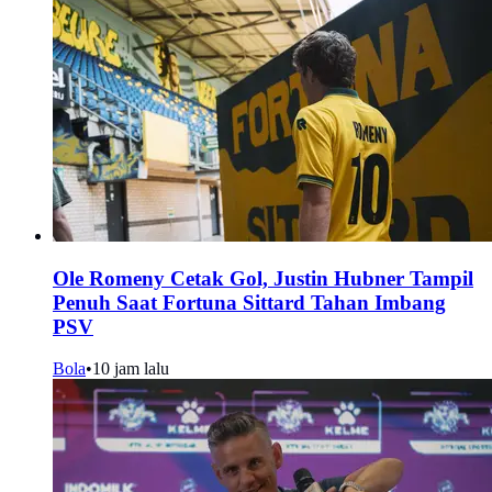
Ole Romeny Cetak Gol, Justin Hubner Tampil
Penuh Saat Fortuna Sittard Tahan Imbang
PSV
Bola
•
10 jam lalu