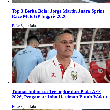
Top 3 Berita Bola: Jorge Martin Juara Sprint
Race MotoGP Inggris 2026
Bola
•
6 jam lalu
Timnas Indonesia Tersingkir dari Piala AFF
2026, Pengamat: John Herdman Butuh Waktu
Bola
•
8 jam lalu