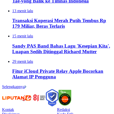
Tae-yong Balik ke Timnas Indonesia
13 menit lalu
Transaksi Koperasi Merah Putih Tembus Rp
179 Miliar, Beras Terlaris
15 menit lalu
Sandy PAS Band Bahas Lagu 'Kesepian Kita',
Luapan Sedih Ditinggal Richard Mutter
29 menit lalu
Fitur iCloud Private Relay Apple Bocorkan
Alamat IP Pengguna
Selengkapnya
Kontak
Redaksi