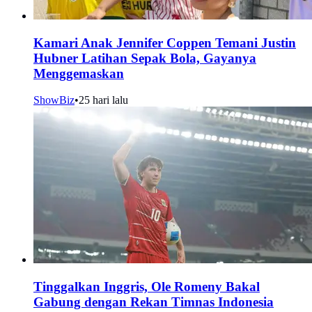
Kamari Anak Jennifer Coppen Temani Justin
Hubner Latihan Sepak Bola, Gayanya
Menggemaskan
ShowBiz
•
25 hari lalu
Tinggalkan Inggris, Ole Romeny Bakal
Gabung dengan Rekan Timnas Indonesia