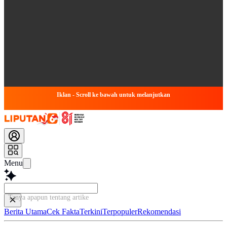
Iklan - Scroll ke bawah untuk melanjutkan
Menu
Tanya apapun tentang artikel ini...
Berita Utama
Cek Fakta
Terkini
Terpopuler
Rekomendasi