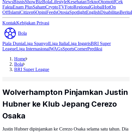
News
Bisnis
ShowBiz
Bola
Lifestyle
Kesehatan
Tekno
Otomotif
Cek
Fakta
Enam Plus
Saham
Crypto
TV
Foto
Regional
Global
Hot
On
Off
Islami
Citizen6
Opini
Feeds
Otosia
Spotlight
English
Disabilitas
Berita
Kontak
Kebijakan Privasi
Bola
Piala Dunia
Liga Spanyol
Liga Italia
Liga Inggris
BRI Super
League
Liga Internasional
WAGs
Sports
Corner
Prediksi
Home
Bola
BRI Super League
Wolverhampton Pinjamkan Justin
Hubner ke Klub Jepang Cerezo
Osaka
Justin Hubner dipinjamkan ke Cerezo Osaka selama satu tahun. Dia