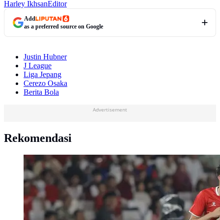
Harley Ikhsan
Editor
Add
as a preferred source on Google
Justin Hubner
J League
Liga Jepang
Cerezo Osaka
Berita Bola
Advertisement
Rekomendasi