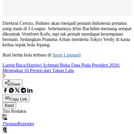
Direkrut Cerezo, Hubner akan menjadi pemain Indonesia pertama
yang main di J-League. Sebelumnya Irfan Bachdim memang sempat
dikontrak Ventforet Kofu, tapi tak pernah mendapat kesempatan
bermain. Sedangkan Pratama Arhan membela Tokyo Verdy di kasta
kedua sepak bola Jepang.
Ikuti berita bola terbaru di
Sport Liputan6
Lanjut Baca:
Harsiwi Achmad Buka Data Piala Presiden 2026:
Meningkat 16 Persen dari Tahun Lalu
Share
Copy Link
Batal
Tim Redaksi
Thomas
Reporter