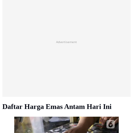
Advertisement
Daftar Harga Emas Antam Hari Ini
Pekerja merapikan emas di galeri 24 Pegadaian,
Tangerang. (Liputan6.com/Angga Yuniar)