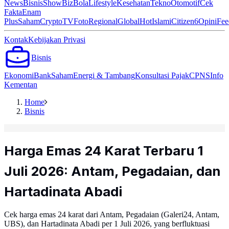
News
Bisnis
ShowBiz
Bola
Lifestyle
Kesehatan
Tekno
Otomotif
Cek
Fakta
Enam
Plus
Saham
Crypto
TV
Foto
Regional
Global
Hot
Islami
Citizen6
Opini
Fee
Kontak
Kebijakan Privasi
Bisnis
Ekonomi
Bank
Saham
Energi & Tambang
Konsultasi Pajak
CPNS
Info
Kementan
Home
Bisnis
Harga Emas 24 Karat Terbaru 1
Juli 2026: Antam, Pegadaian, dan
Hartadinata Abadi
Cek harga emas 24 karat dari Antam, Pegadaian (Galeri24, Antam,
UBS), dan Hartadinata Abadi per 1 Juli 2026, yang berfluktuasi