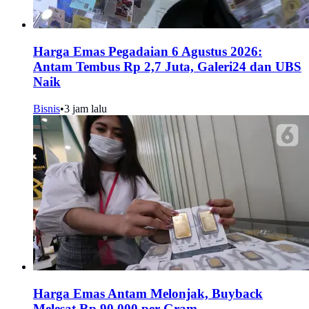
Harga Emas Pegadaian 6 Agustus 2026:
Antam Tembus Rp 2,7 Juta, Galeri24 dan UBS
Naik
Bisnis
•
3 jam lalu
Harga Emas Antam Melonjak, Buyback
Melesat Rp 90.000 per Gram