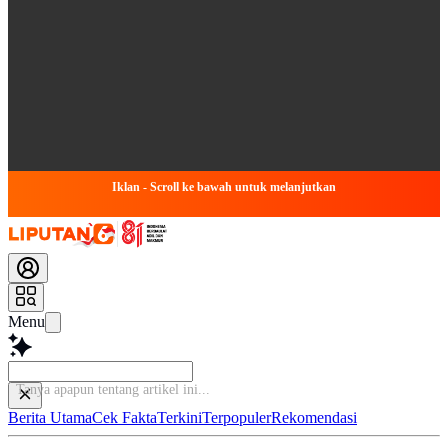
Iklan - Scroll ke bawah untuk melanjutkan
Menu
Ba
Berita Utama
Cek Fakta
Terkini
Terpopuler
Rekomendasi