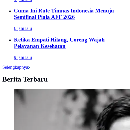
Cuma Ini Rute Timnas Indonesia Menuju
Semifinal Piala AFF 2026
6 jam lalu
Ketika Empati Hilang, Coreng Wajah
Pelayanan Kesehatan
9 jam lalu
Selengkapnya
Berita Terbaru