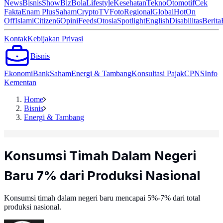
News
Bisnis
ShowBiz
Bola
Lifestyle
Kesehatan
Tekno
Otomotif
Cek
Fakta
Enam Plus
Saham
Crypto
TV
Foto
Regional
Global
Hot
On
Off
Islami
Citizen6
Opini
Feeds
Otosia
Spotlight
English
Disabilitas
Berita
Kontak
Kebijakan Privasi
Bisnis
Ekonomi
Bank
Saham
Energi & Tambang
Konsultasi Pajak
CPNS
Info
Kementan
Home
Bisnis
Energi & Tambang
Konsumsi Timah Dalam Negeri
Baru 7% dari Produksi Nasional
Konsumsi timah dalam negeri baru mencapai 5%-7% dari total
produksi nasional.