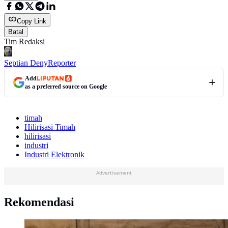
Copy Link
Batal
Tim Redaksi
Septian Deny
Reporter
Add
as a preferred source on Google
timah
Hilirisasi Timah
hilirisasi
industri
Industri Elektronik
Advertisement
Rekomendasi