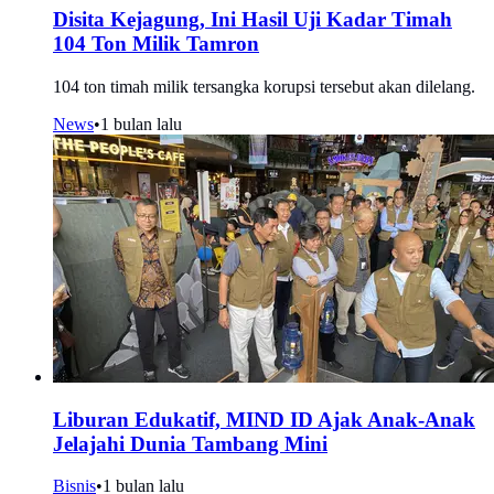
Disita Kejagung, Ini Hasil Uji Kadar Timah
104 Ton Milik Tamron
104 ton timah milik tersangka korupsi tersebut akan dilelang.
News
•
1 bulan lalu
Liburan Edukatif, MIND ID Ajak Anak-Anak
Jelajahi Dunia Tambang Mini
Bisnis
•
1 bulan lalu