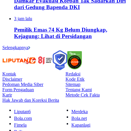
Damkar Evakuasi Korban Tak Sadarkan Diri
dari Gedung Bapenda DKI
3 jam lalu
Pemilik Emas 74 Kg Belum Diungkap,
Kejagung: Lihat di Persidangan
Selengkapnya
Kontak
Redaksi
Disclaimer
Kode Etik
Pedoman Media Siber
Sitemap
Form Pengaduan
Tentang Kami
Karir
Metode Cek Fakta
Hak Jawab dan Koreksi Berita
Liputan6
Merdeka
Bola.com
Bola.net
Fimela
Kapanlagi