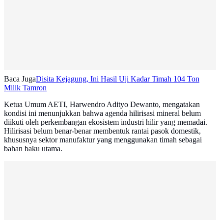
Baca Juga
Disita Kejagung, Ini Hasil Uji Kadar Timah 104 Ton
Milik Tamron
Ketua Umum AETI, Harwendro Adityo Dewanto, mengatakan
kondisi ini menunjukkan bahwa agenda hilirisasi mineral belum
diikuti oleh perkembangan ekosistem industri hilir yang memadai.
Hilirisasi belum benar‑benar membentuk rantai pasok domestik,
khususnya sektor manufaktur yang menggunakan timah sebagai
bahan baku utama.