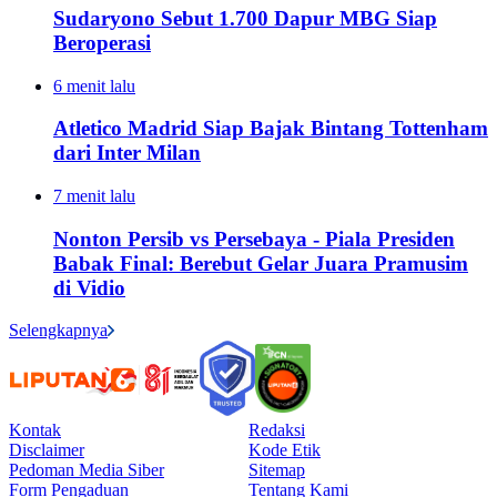
Sudaryono Sebut 1.700 Dapur MBG Siap
Beroperasi
6 menit lalu
Atletico Madrid Siap Bajak Bintang Tottenham
dari Inter Milan
7 menit lalu
Nonton Persib vs Persebaya - Piala Presiden
Babak Final: Berebut Gelar Juara Pramusim
di Vidio
Selengkapnya
Kontak
Redaksi
Disclaimer
Kode Etik
Pedoman Media Siber
Sitemap
Form Pengaduan
Tentang Kami