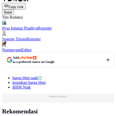
Copy Link
Batal
Tim Redaksi
Ilyas Istianur Praditya
Reporter
Sugeng Triono
Reporter
Nurmayanti
Editor
Add
as a preferred source on Google
harga bbm naik
kenaikan harga bbm
BBM Naik
Advertisement
Rekomendasi