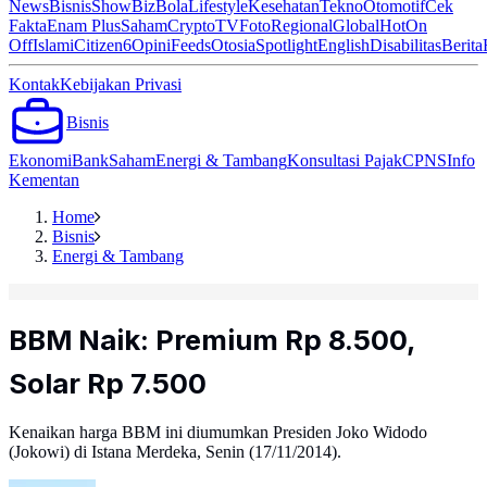
News
Bisnis
ShowBiz
Bola
Lifestyle
Kesehatan
Tekno
Otomotif
Cek
Fakta
Enam Plus
Saham
Crypto
TV
Foto
Regional
Global
Hot
On
Off
Islami
Citizen6
Opini
Feeds
Otosia
Spotlight
English
Disabilitas
Berita
Kontak
Kebijakan Privasi
Bisnis
Ekonomi
Bank
Saham
Energi & Tambang
Konsultasi Pajak
CPNS
Info
Kementan
Home
Bisnis
Energi & Tambang
BBM Naik: Premium Rp 8.500,
Solar Rp 7.500
Kenaikan harga BBM ini diumumkan Presiden Joko Widodo
(Jokowi) di Istana Merdeka, Senin (17/11/2014).