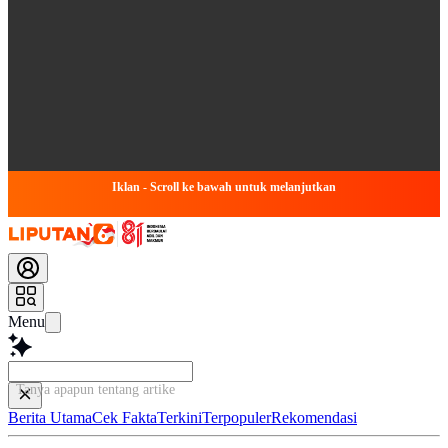
Iklan - Scroll ke bawah untuk melanjutkan
Menu
Tanya apapun tentang artikel ini...
Berita Utama
Cek Fakta
Terkini
Terpopuler
Rekomendasi