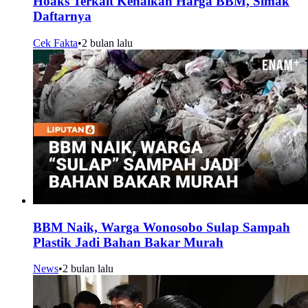
Hoaks Terkait Kenaikan Harga BBM, Simak
Daftarnya
Cek Fakta
•
2 bulan lalu
BBM Naik, Warga Wonosobo Sulap Sampah
Plastik Jadi Bahan Bakar Murah
News
•
2 bulan lalu