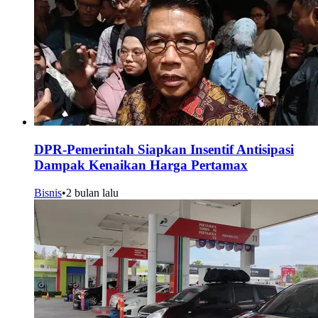
DPR-Pemerintah Siapkan Insentif Antisipasi
Dampak Kenaikan Harga Pertamax
Bisnis
•
2 bulan lalu