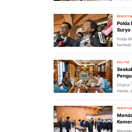
PERISTI
Polda 
Suryo
Polda M
kembali
POLITIK
Seskab
Pengu
Chairul
media, 
PERISTI
Mendag
Kemend
Mendagr