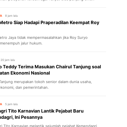
WA
8 jam lalu
Metro Siap Hadapi Praperadilan Keempat Roy
etro Jaya tidak mempermasalahkan jika Roy Suryo
 menempuh jalur hukum.
20 jam lalu
 Teddy Terima Masukan Chairul Tanjung soal
atan Ekonomi Nasional
 Tanjung merupakan tokoh senior dalam dunia usaha,
ekonomi, dan pemerintahan.
WA
5 jam lalu
ri Tito Karnavian Lantik Pejabat Baru
agri, Ini Pesannya
i Tito Karnavian melantik sejumlah pejabat Kemendagri