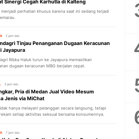
t Sinergi Cegah Karhutla di Kalteng
 menjadi perhatian khusus karena saat ini sedang terjadi
emarau.
WA
2 jam lalu
dagri Tinjau Penanganan Dugaan Keracunan
i Jayapura
gri Ribka Haluk turun ke Jayapura memastikan
nan dugaan keracunan MBG berjalan cepat.
L
3 jam lalu
gkar, Pria di Medan Jual Video Mesum
 Jenis via MiChat
tidak hanya melayani pelanggan secara langsung, tetapi
rekam setiap aktivitas seksual bersama konsumennya.
WA
7 jam lalu