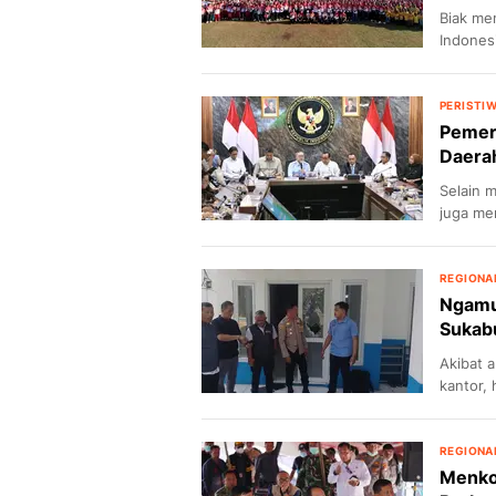
Biak me
Indones
dasar la
PERISTI
Pemeri
Daerah
Selain 
juga me
tinggi 
REGIONA
Ngamu
Sukab
Akibat a
kantor, 
kerusak
REGIONA
Menko