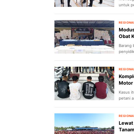
untuk p
REGIONA
Modus 
Obat 
Barang b
penyidi
REGIONA
Kompl
Motor
Kasus i
petani 
menjadi
REGIONA
Lewat 
Tanamk