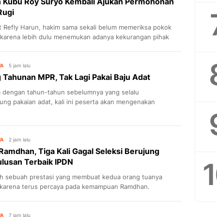
n Kubu Roy Suryo Kembali Ajukan Permohonan
Rugi
 Refly Harun, hakim sama sekali belum memeriksa pokok
 karena lebih dulu menemukan adanya kekurangan pihak
ermohonan.
WA
5 jam lalu
 Tahunan MPR, Tak Lagi Pakai Baju Adat
 dengan tahun-tahun sebelumnya yang selalu
ng pakaian adat, kali ini peserta akan mengenakan
sipil lengkap.
WA
2 jam lalu
Ramdhan, Tiga Kali Gagal Seleksi Berujung
ulusan Terbaik IPDN
lah sebuah prestasi yang membuat kedua orang tuanya
karena terus percaya pada kemampuan Ramdhan.
WA
7 jam lalu