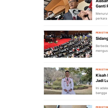
Alasa
Ganti 
Menurut
perkara
dalam p
PERISTI
Sidang
Berbeda
mengusu
pakaian 
PERISTI
Kisah 
Jadi L
Ini ada
bangga 
PERISTI