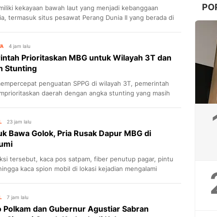
PO
miliki kekayaan bawah laut yang menjadi kebanggaan
ia, termasuk situs pesawat Perang Dunia II yang berada di
ut.
WA
4 jam lalu
ntah Prioritaskan MBG untuk Wilayah 3T dan
 Stunting
mempercepat penguatan SPPG di wilayah 3T, pemerintah
mprioritaskan daerah dengan angka stunting yang masih
agar manfaat Program MBG lebih tepat sasaran.
L
23 jam lalu
k Bawa Golok, Pria Rusak Dapur MBG di
umi
ksi tersebut, kaca pos satpam, fiber penutup pagar, pintu
hingga kaca spion mobil di lokasi kejadian mengalami
an.
L
7 jam lalu
 Polkam dan Gubernur Agustiar Sabran