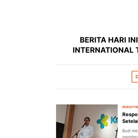
BERITA HARI IN
INTERNATIONAL 
D
PERISTI
Respo
Setel
Budi me
memberi