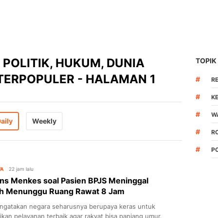
I POLITIK, HUKUM, DUNIA
TOPIK
TERPOPULER - HALAMAN 1
#
R
#
K
#
W
aily
Weekly
#
R
#
P
WA
22 jam lalu
ns Menkes soal Pasien BPJS Meninggal
ah Menunggu Ruang Rawat 8 Jam
ngatakan negara seharusnya berupaya keras untuk
kan pelayanan terbaik agar rakyat bisa panjang umur.