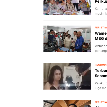
Perkua
Karhutla
musim k
PERISTI
Wamen
MBG d
Wamenda
penanga
REGIONA
Terbon
Sesama
Pelaku 
juga me
PERISTI