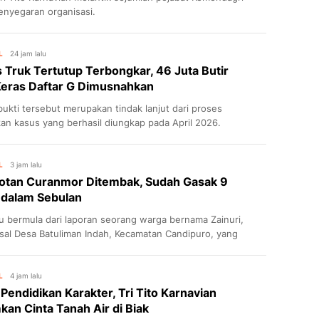
enyegaran organisasi.
L
24 jam lalu
Truk Tertutup Terbongkar, 46 Juta Butir
Keras Daftar G Dimusnahkan
ukti tersebut merupakan tindak lanjut dari proses
kan kasus yang berhasil diungkap pada April 2026.
L
3 jam lalu
otan Curanmor Ditembak, Sudah Gasak 9
 dalam Sebulan
tu bermula dari laporan seorang warga bernama Zainuri,
asal Desa Batuliman Indah, Kecamatan Candipuro, yang
 korban pencurian.
L
4 jam lalu
Pendidikan Karakter, Tri Tito Karnavian
an Cinta Tanah Air di Biak