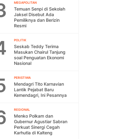
3
MEGAPOLITAN
Temuan Senpi di Sekolah
Jaksel Disebut Ada
Pemiliknya dan Berizin
Resmi
4
POLITIK
Seskab Teddy Terima
Masukan Chairul Tanjung
soal Penguatan Ekonomi
Nasional
5
PERISTIWA
Mendagri Tito Karnavian
Lantik Pejabat Baru
Kemendagri, Ini Pesannya
6
REGIONAL
Menko Polkam dan
Gubernur Agustiar Sabran
Perkuat Sinergi Cegah
Karhutla di Kalteng