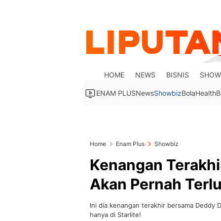
HOME
NEWS
BISNIS
SHOW
ENAM PLUS
News
Showbiz
Bola
Health
B
Home
Enam Plus
Showbiz
Kenangan Terakhi
Akan Pernah Terl
Ini dia kenangan terakhir bersama Deddy 
hanya di Starlite!