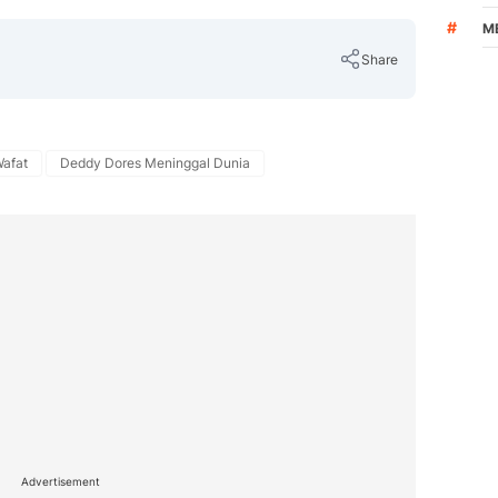
#
M
Share
afat
Deddy Dores Meninggal Dunia
Copy Link
Advertisement