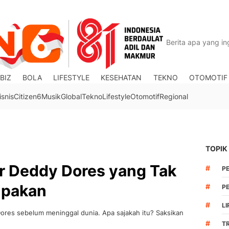
BIZ
BOLA
LIFESTYLE
KESEHATAN
TEKNO
OTOMOTIF
isnis
Citizen6
Musik
Global
Tekno
Lifestyle
Otomotif
Regional
TOPIK
r Deddy Dores yang Tak
#
P
upakan
#
PE
#
LI
Dores sebelum meninggal dunia. Apa sajakah itu? Saksikan
#
T