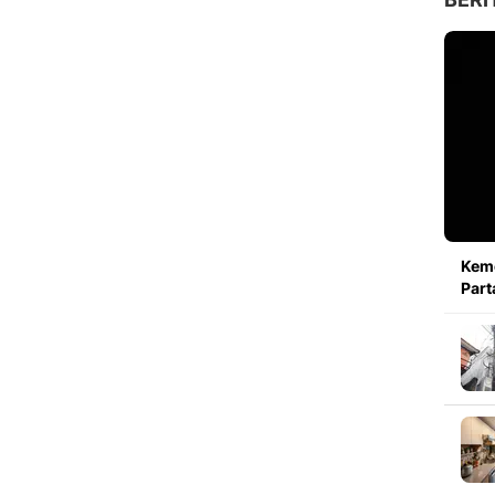
Kem
Part