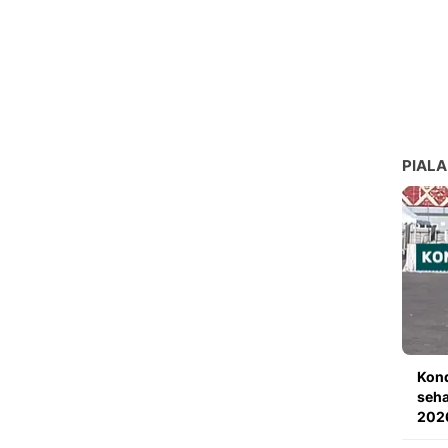
PIALA
Kond
seha
202