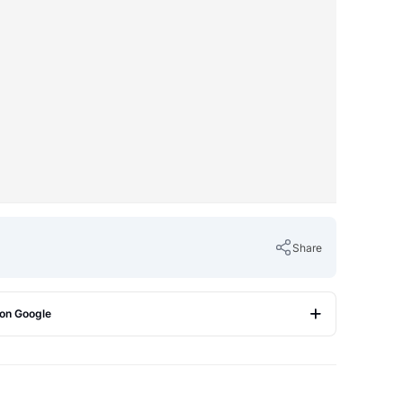
Share
 on Google
Copy Link