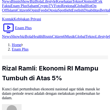
News
Bisnis
ShowBiz
Bola
Lifestyle
Kesehatan
Tekno
Otomotif
Cek
Fakta
Enam Plus
Saham
Crypto
TV
Foto
Regional
Global
Hot
On
Off
Islami
Citizen6
Opini
Feeds
Otosia
Spotlight
English
Disabilitas
Berita
Kontak
Kebijakan Privasi
Enam Plus
News
Showbiz
Bola
Health
Bisnis
Citizen6
Musik
Global
Tekno
Lifestyle
Home
Enam Plus
Rizal Ramli: Ekonomi RI Mampu
Tumbuh di Atas 5%
Kunci dari pertumbuhan ekonomi nasional agar tidak masuk ke
dalam periode resesi adalah dengan melakukan pembenahan ke
dalam.