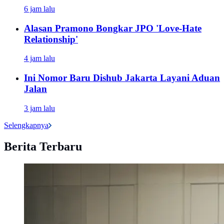
6 jam lalu
Alasan Pramono Bongkar JPO 'Love-Hate
Relationship'
4 jam lalu
Ini Nomor Baru Dishub Jakarta Layani Aduan
Jalan
3 jam lalu
Selengkapnya
Berita Terbaru