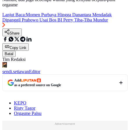
orgasme
Lanjut Baca:
Momen Purbaya Hingga Danantara Mendadak
Dipanggil Prabowo Usai Bos BI Perry Tiba-Tiba Mundur
Share
Copy Link
Batal
Tim Redaksi
sendi.setiawan
Editor
Add
as a preferred source on Google
KEPO
Risty Tagor
Orgasme Palsu
Advertisement