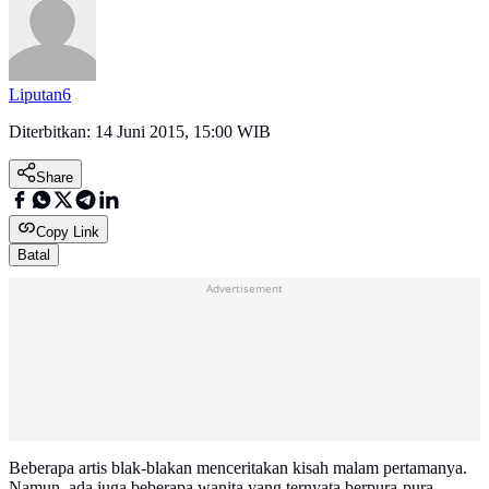
Liputan6
Diterbitkan:
14 Juni 2015, 15:00 WIB
Share
Copy Link
Batal
Advertisement
Beberapa artis blak-blakan menceritakan kisah malam pertamanya.
Namun, ada juga beberapa wanita yang ternyata berpura-pura