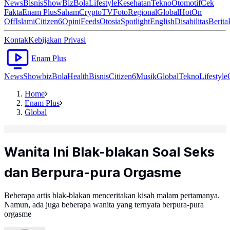
News
Bisnis
ShowBiz
Bola
Lifestyle
Kesehatan
Tekno
Otomotif
Cek
Fakta
Enam Plus
Saham
Crypto
TV
Foto
Regional
Global
Hot
On
Off
Islami
Citizen6
Opini
Feeds
Otosia
Spotlight
English
Disabilitas
Berita
Kontak
Kebijakan Privasi
Enam Plus
News
Showbiz
Bola
Health
Bisnis
Citizen6
Musik
Global
Tekno
Lifestyle
Home
Enam Plus
Global
Wanita Ini Blak-blakan Soal Seks
dan Berpura-pura Orgasme
Beberapa artis blak-blakan menceritakan kisah malam pertamanya.
Namun, ada juga beberapa wanita yang ternyata berpura-pura
orgasme