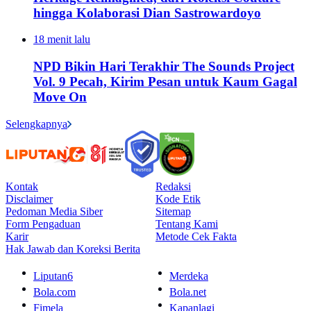
hingga Kolaborasi Dian Sastrowardoyo
18 menit lalu
NPD Bikin Hari Terakhir The Sounds Project
Vol. 9 Pecah, Kirim Pesan untuk Kaum Gagal
Move On
Selengkapnya
Kontak
Redaksi
Disclaimer
Kode Etik
Pedoman Media Siber
Sitemap
Form Pengaduan
Tentang Kami
Karir
Metode Cek Fakta
Hak Jawab dan Koreksi Berita
Liputan6
Merdeka
Bola.com
Bola.net
Fimela
Kapanlagi