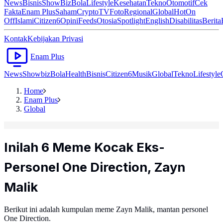
News
Bisnis
ShowBiz
Bola
Lifestyle
Kesehatan
Tekno
Otomotif
Cek
Fakta
Enam Plus
Saham
Crypto
TV
Foto
Regional
Global
Hot
On
Off
Islami
Citizen6
Opini
Feeds
Otosia
Spotlight
English
Disabilitas
Berita
Kontak
Kebijakan Privasi
Enam Plus
News
Showbiz
Bola
Health
Bisnis
Citizen6
Musik
Global
Tekno
Lifestyle
Home
Enam Plus
Global
Inilah 6 Meme Kocak Eks-
Personel One Direction, Zayn
Malik
Berikut ini adalah kumpulan meme Zayn Malik, mantan personel
One Direction.