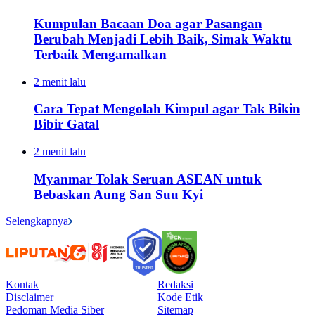
Kumpulan Bacaan Doa agar Pasangan
Berubah Menjadi Lebih Baik, Simak Waktu
Terbaik Mengamalkan
2 menit lalu
Cara Tepat Mengolah Kimpul agar Tak Bikin
Bibir Gatal
2 menit lalu
Myanmar Tolak Seruan ASEAN untuk
Bebaskan Aung San Suu Kyi
Selengkapnya
Kontak
Redaksi
Disclaimer
Kode Etik
Pedoman Media Siber
Sitemap