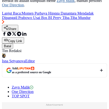
Berikut ini adalah kumpulan meme
Zayn Malik
, mantan personel
One Direction
.
Lanjut Baca:
Momen Purbaya Hingga Danantara Mendadak
Dipanggil Prabowo Usai Bos BI Perry Tiba-Tiba Mundur
Share
Copy Link
Batal
Tim Redaksi
Isna Setyanova
Editor
Add
as a preferred source on Google
Zayn Malik
One Direction
TOP SPOT
Advertisement