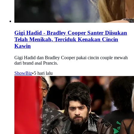
Gigi Hadid - Bradley Cooper Santer Diisukan
Telah Menikah, Terciduk Kenakan Cincin
Kawin
Gigi Hadid dan Bradley Cooper pakai cincin couple mewah
dari brand asal Prancis.
ShowBiz
•
5 hari lalu