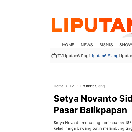
HOME
NEWS
BISNIS
SHOW
TV
Liputan6 Pagi
Liputan6 Siang
Liputa
Home
TV
Liputan6 Siang
Setya Novanto Si
Pasar Balikpapan
Setya Novanto menuding penimbunan 185 t
keladi harga bawang putih melambung ting