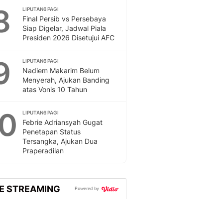
Sport
8
LIPUTAN6 PAGI
Berita Bola Terkini, Ja
Final Persib vs Persebaya
Klasemen, Hasil Liga
Siap Digelar, Jadwal Piala
Presiden 2026 Disetujui AFC
9
LIPUTAN6 PAGI
Nadiem Makarim Belum
Menyerah, Ajukan Banding
atas Vonis 10 Tahun
10
LIPUTAN6 PAGI
Febrie Adriansyah Gugat
Penetapan Status
Tersangka, Ajukan Dua
Praperadilan
VE STREAMING
Powered by