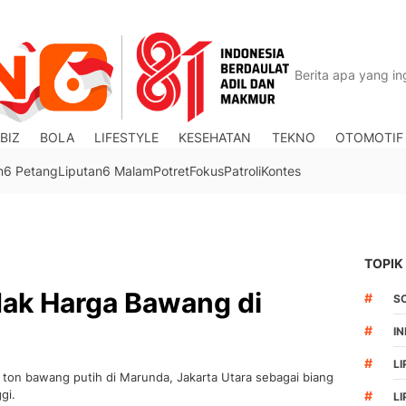
BIZ
BOLA
LIFESTYLE
KESEHATAN
TEKNO
OTOMOTIF
n6 Petang
Liputan6 Malam
Potret
Fokus
Patroli
Kontes
TOPIK
dak Harga Bawang di
#
S
#
I
#
LI
on bawang putih di Marunda, Jakarta Utara sebagai biang
gi.
#
L