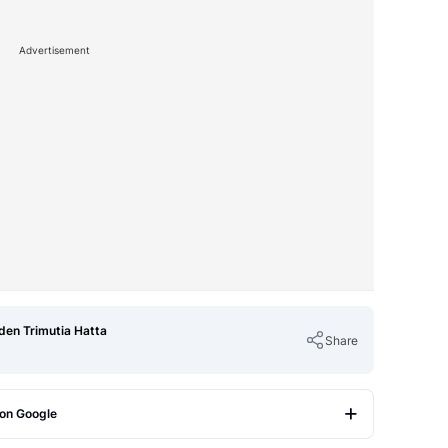
Advertisement
den Trimutia Hatta
Share
 on Google
Copy Link