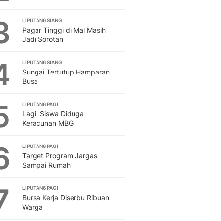
Feeds
Feeds Liputan6: Kumpul
3
LIPUTAN6 SIANG
Pagar Tinggi di Mal Masih
Terbaru Harian
Jadi Sorotan
Otosia
Otosia
4
LIPUTAN6 SIANG
Spotlight
Sungai Tertutup Hamparan
Berita Terkini, Kabar Te
Busa
Dan Dunia - Liputan6.
English
5
LIPUTAN6 PAGI
Exploring Knowledge, T
Lagi, Siswa Diduga
En.Liputan6.com
Keracunan MBG
Disabilitas
Disabilitas Berita Terkini
6
LIPUTAN6 PAGI
Harian, Berita Terbaru,
Target Program Jargas
Sampai Rumah
Berita
Berita Hari Ini Politik,
7
Health
LIPUTAN6 PAGI
Bursa Kerja Diserbu Ribuan
Kabar Berita Terbaru D
Warga
Diet, Herbal Terbaik