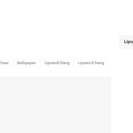
Lipu
Pasar
Balikpapan
Liputan6 Siang
Liputan 6 Siang