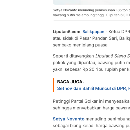
Setya Novanto menuding penimbunan 185 ton ba
bawang putih melambung tinggi. (Liputan 6 SC
Ketua DPR
Liputan6.com,
Balikpapan
-
atau sidak di Pasar Pandan Sari, Bal
sembako menjelang puasa.
Seperti ditayangkan
Liputan6 Siang 
pokok yang dipantau, bawang putih me
yakni sebesar Rp 20 ribu rupiah per k
BACA JUGA:
Setnov dan Bahlil Muncul di DPR, 
Petinggi Partai Golkar ini menyesal
sehingga menyebabkan harga bawang 
Setya Novanto
menuding penimbunan 
sebagai biang keladi harga bawang p