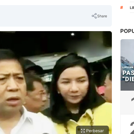
#
L
Share
POP
Copy Link
Perbesar