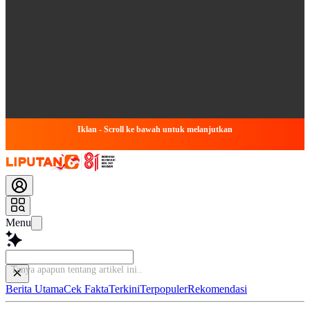
Iklan - Scroll ke bawah untuk melanjutkan
Menu
Ba
Berita Utama
Cek Fakta
Terkini
Terpopuler
Rekomendasi