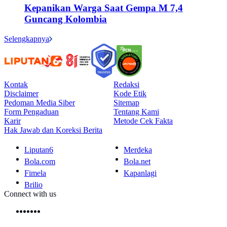
Kepanikan Warga Saat Gempa M 7,4
Guncang Kolombia
Selengkapnya
Kontak
Redaksi
Disclaimer
Kode Etik
Pedoman Media Siber
Sitemap
Form Pengaduan
Tentang Kami
Karir
Metode Cek Fakta
Hak Jawab dan Koreksi Berita
Liputan6
Merdeka
Bola.com
Bola.net
Fimela
Kapanlagi
Brilio
Connect with us