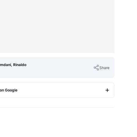
mdani, Rinaldo
Share
 on Google
Copy Link