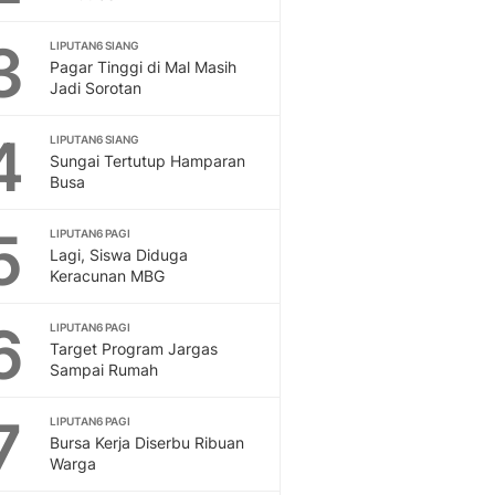
Feeds
Feeds Liputan6: Kumpul
3
LIPUTAN6 SIANG
Pagar Tinggi di Mal Masih
Terbaru Harian
Jadi Sorotan
Otosia
Otosia
4
LIPUTAN6 SIANG
Spotlight
Sungai Tertutup Hamparan
Berita Terkini, Kabar Te
Busa
Dan Dunia - Liputan6.
English
5
LIPUTAN6 PAGI
Exploring Knowledge, T
Lagi, Siswa Diduga
En.Liputan6.com
Keracunan MBG
Disabilitas
Disabilitas Berita Terkini
6
LIPUTAN6 PAGI
Harian, Berita Terbaru,
Target Program Jargas
Sampai Rumah
Berita
Berita Hari Ini Politik,
7
Health
LIPUTAN6 PAGI
Bursa Kerja Diserbu Ribuan
Kabar Berita Terbaru D
Warga
Diet, Herbal Terbaik