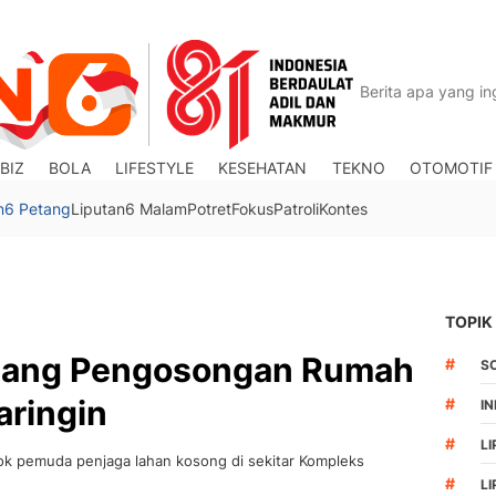
BIZ
BOLA
LIFESTYLE
KESEHATAN
TEKNO
OTOMOTIF
n6 Petang
Liputan6 Malam
Potret
Fokus
Patroli
Kontes
TOPIK
dang Pengosongan Rumah
#
S
aringin
#
I
#
LI
k pemuda penjaga lahan kosong di sekitar Kompleks
#
L