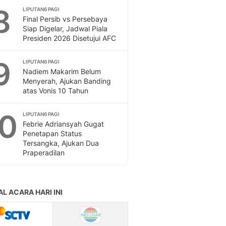
Sport
8
LIPUTAN6 PAGI
Berita Bola Terkini, Ja
Final Persib vs Persebaya
Klasemen, Hasil Liga
Siap Digelar, Jadwal Piala
Presiden 2026 Disetujui AFC
9
LIPUTAN6 PAGI
Nadiem Makarim Belum
Menyerah, Ajukan Banding
atas Vonis 10 Tahun
10
LIPUTAN6 PAGI
Febrie Adriansyah Gugat
Penetapan Status
Tersangka, Ajukan Dua
Praperadilan