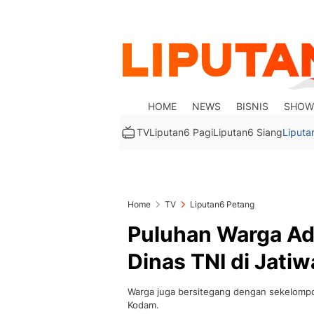
HOME
NEWS
BISNIS
SHOW
TV
Liputan6 Pagi
Liputan6 Siang
Liputa
Home
TV
Liputan6 Petang
Puluhan Warga A
Dinas TNI di Jatiw
Warga juga bersitegang dengan sekelompo
Kodam.