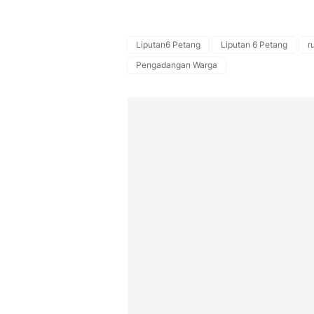
Liputan6 Petang
Liputan 6 Petang
r
Pengadangan Warga