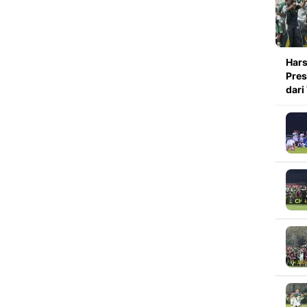
Hars
Pres
dari