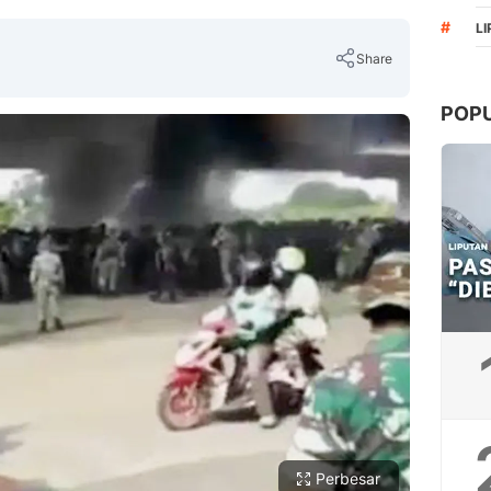
#
L
Share
POP
Copy Link
Perbesar