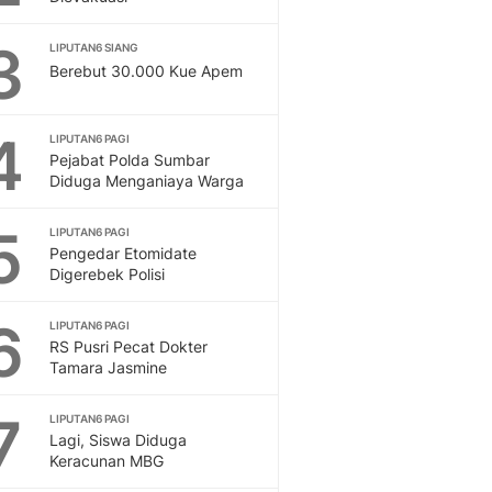
Feeds
Feeds Liputan6: Kumpul
3
LIPUTAN6 SIANG
Terbaru Harian
Berebut 30.000 Kue Apem
Otosia
Otosia
4
LIPUTAN6 PAGI
Spotlight
Pejabat Polda Sumbar
Berita Terkini, Kabar Te
Diduga Menganiaya Warga
Dan Dunia - Liputan6.
English
5
LIPUTAN6 PAGI
Exploring Knowledge, T
Pengedar Etomidate
En.Liputan6.com
Digerebek Polisi
Disabilitas
Disabilitas Berita Terkini
6
LIPUTAN6 PAGI
Harian, Berita Terbaru,
RS Pusri Pecat Dokter
Tamara Jasmine
Berita
Berita Hari Ini Politik,
7
Health
LIPUTAN6 PAGI
Lagi, Siswa Diduga
Kabar Berita Terbaru D
Keracunan MBG
Diet, Herbal Terbaik