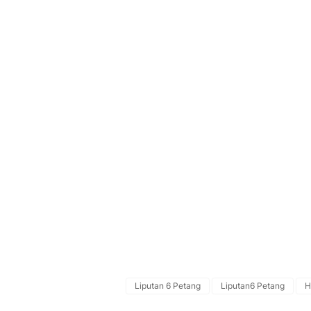
Liputan 6 Petang
Liputan6 Petang
H