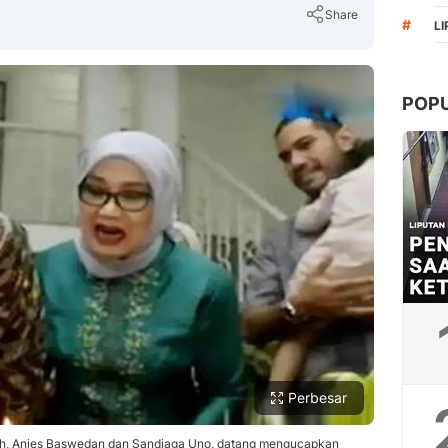
Share
#
L
POP
Copy Link
Perbesar
ilih, Anies Baswedan dan Sandiaga Uno, datang mengucapkan