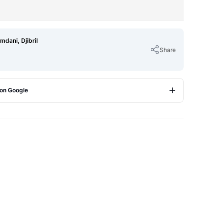
dani, Djibril
Share
 on Google
Copy Link