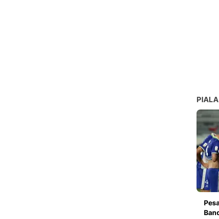
PIALA
Pesa
Band