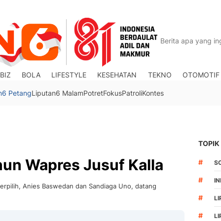
BIZ
BOLA
LIFESTYLE
KESEHATAN
TEKNO
OTOMOTIF
n6 Petang
Liputan6 Malam
Potret
Fokus
Patroli
Kontes
TOPIK
hun Wapres Jusuf Kalla
#
S
#
I
terpilih, Anies Baswedan dan Sandiaga Uno, datang
#
LI
#
L