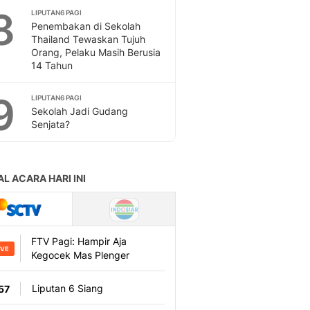
Sport
8
LIPUTAN6 PAGI
Berita Bola Terkini, Ja
Penembakan di Sekolah
Klasemen, Hasil Liga
Thailand Tewaskan Tujuh
Orang, Pelaku Masih Berusia
14 Tahun
9
LIPUTAN6 PAGI
Sekolah Jadi Gudang
Senjata?