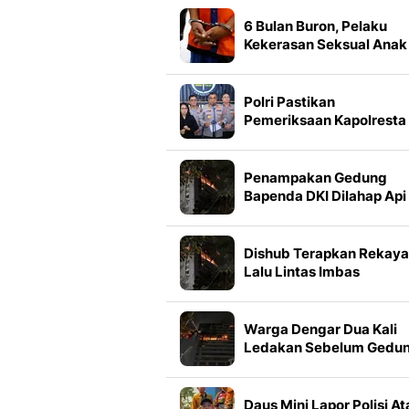
3 Faktanya
6 Bulan Buron, Pelaku
Kekerasan Seksual Anak
Ditangkap Sembunyi di
Mobil Travel
Polri Pastikan
Pemeriksaan Kapolresta
Banda Aceh Berjalan
Transparan
Penampakan Gedung
Bapenda DKI Dilahap Api
Dishub Terapkan Rekay
Lalu Lintas Imbas
Kebakaran Gedung
Bapenda DKI
Warga Dengar Dua Kali
Ledakan Sebelum Gedu
Bapenda DKI Kebakaran
Daus Mini Lapor Polisi At