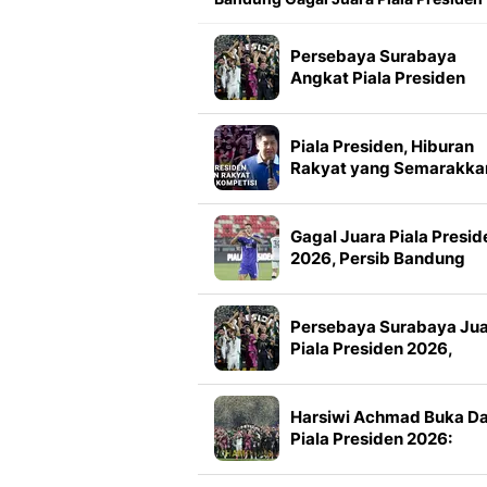
Persebaya Surabaya
Angkat Piala Presiden
2026, Francisco Rivera:
Kini Kami Lebih Percaya
Diri
Piala Presiden, Hiburan
Rakyat yang Semarakka
Jeda Kompetisi
Gagal Juara Piala Presid
2026, Persib Bandung
Petik Banyak Pelajaran
Persebaya Surabaya Ju
Piala Presiden 2026,
Manajemen Imbau Bone
Tak Konvoi
Harsiwi Achmad Buka D
Piala Presiden 2026:
Meningkat 16 Persen dar
Tahun Lalu