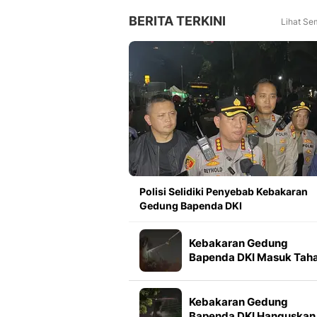
BERITA TERKINI
Lihat Se
Polisi Selidiki Penyebab Kebakaran
Gedung Bapenda DKI
Kebakaran Gedung
Bapenda DKI Masuk Tah
Pendinginan
Kebakaran Gedung
Bapenda DKI Hanguskan