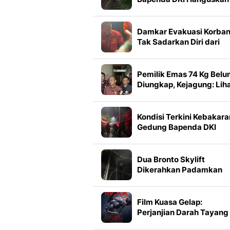
Lantai
Damkar Evakuasi Korba
Tak Sadarkan Diri dari
Gedung Bapenda DKI
Pemilik Emas 74 Kg Bel
Diungkap, Kejagung: Lih
di Persidangan
Kondisi Terkini Kebakara
Gedung Bapenda DKI
Dua Bronto Skylift
Dikerahkan Padamkan
Kebakaran Gedung
Bapenda DKI
Film Kuasa Gelap:
Perjanjian Darah Tayang
dalam Format IMAX, Sim