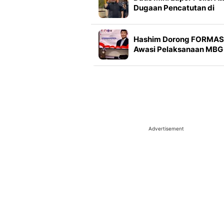
Dugaan Pencatutan di
TikTok: Awalnya
Didiamkan, tapi Makin
Parah
Hashim Dorong FORMAS
Awasi Pelaksanaan MBG 
Seluruh Indonesia
Advertisement