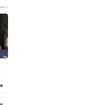
mua
ap
 6