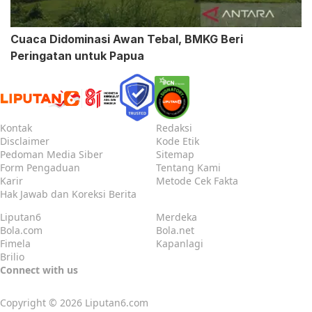
Cuaca Didominasi Awan Tebal, BMKG Beri
Peringatan untuk Papua
Kontak
Redaksi
Disclaimer
Kode Etik
Pedoman Media Siber
Sitemap
Form Pengaduan
Tentang Kami
Karir
Metode Cek Fakta
Hak Jawab dan Koreksi Berita
Liputan6
Merdeka
Bola.com
Bola.net
Fimela
Kapanlagi
Brilio
Connect with us
Copyright © 2026
Liputan6.com