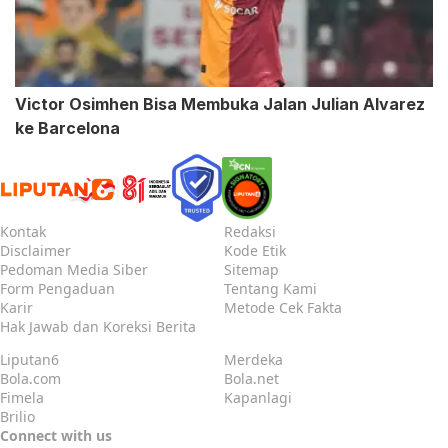
Victor Osimhen Bisa Membuka Jalan Julian Alvarez
ke Barcelona
Kontak
Redaksi
Disclaimer
Kode Etik
Pedoman Media Siber
Sitemap
Form Pengaduan
Tentang Kami
Karir
Metode Cek Fakta
Hak Jawab dan Koreksi Berita
Liputan6
Merdeka
Bola.com
Bola.net
Fimela
Kapanlagi
Brilio
Connect with us