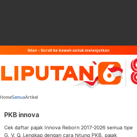
Iklan - Scroll ke bawah untuk melanjutkan
Home
Semua
Artikel
PKB innova
Cek daftar pajak Innova Reborn 2017-2026 semua tipe
G, V, Q. Lengkap dengan cara hitung PKB, pajak