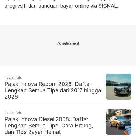
progresif, dan panduan bayar online via SIGNAL.
Advertisement
1 bulan lalu
Pajak Innova Reborn 2026: Daftar
Lengkap Semua Tipe dari 2017 hingga
2026
1 bulan lalu
Pajak Innova Diesel 2008: Daftar
Lengkap Semua Tipe, Cara Hitung,
dan Tips Bayar Hemat