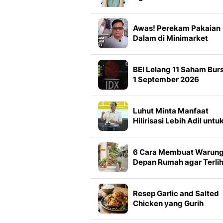
Baik Datang untuk 4 Shi
Awas! Perekam Pakaian
Dalam di Minimarket
BEI Lelang 11 Saham Bur
1 September 2026
Luhut Minta Manfaat
Hilirisasi Lebih Adil untu
Daerah Penghasil
6 Cara Membuat Warun
Depan Rumah agar Terli
Menarik dari Jalan, Jadi
Magnet Pembeli
Resep Garlic and Salted
Chicken yang Gurih
Renyah