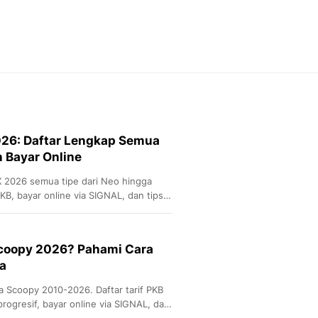
Feeds
Feeds Liputan6: Kumpul
Terbaru Harian
Otosia
Otosia
Spotlight
Berita Terkini, Kabar Te
Dan Dunia - Liputan6.
26: Daftar Lengkap Semua
English
n Bayar Online
Exploring Knowledge, T
En.Liputan6.com
 2026 semua tipe dari Neo hingga
Disabilitas
KB, bayar online via SIGNAL, dan tips
Disabilitas Berita Terkini
Harian, Berita Terbaru,
Berita
Scoopy 2026? Pahami Cara
Berita Hari Ini Politik,
a
Health
Kabar Berita Terbaru D
 Scoopy 2010-2026. Daftar tarif PKB
Diet, Herbal Terbaik
progresif, bayar online via SIGNAL, dan