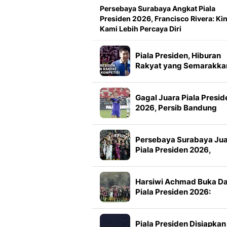
Persebaya Surabaya Angkat Piala
Presiden 2026, Francisco Rivera: Kin
Kami Lebih Percaya Diri
Piala Presiden, Hiburan
Rakyat yang Semarakka
Jeda Kompetisi
Gagal Juara Piala Presid
2026, Persib Bandung
Petik Banyak Pelajaran
Persebaya Surabaya Ju
Piala Presiden 2026,
Manajemen Imbau Bone
Tak Konvoi
Harsiwi Achmad Buka D
Piala Presiden 2026:
Meningkat 16 Persen dar
Tahun Lalu
Piala Presiden Disiapkan