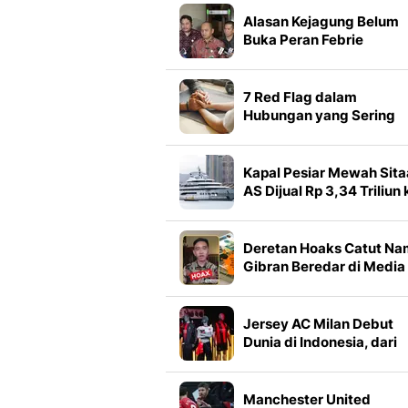
Alasan Kejagung Belum
Buka Peran Febrie
Adriansyah dalam Duga
TPPU
7 Red Flag dalam
Hubungan yang Sering
Diabaikan karena Terlalu
Mencintai
Kapal Pesiar Mewah Sit
AS Dijual Rp 3,34 Triliun 
Miliarder Dubai
Deretan Hoaks Catut N
Gibran Beredar di Media
Sosial, Simak Faktanya
Jersey AC Milan Debut
Dunia di Indonesia, dari
Stadion ke Street Style
Manchester United