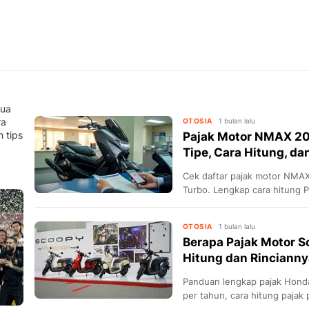
mua
ra
OTOSIA
1 bulan lalu
 tips
Pajak Motor NMAX 20
Tipe, Cara Hitung, da
Cek daftar pajak motor NMAX
Turbo. Lengkap cara hitung P
hindari denda.
OTOSIA
1 bulan lalu
Berapa Pajak Motor 
Hitung dan Rincianny
Panduan lengkap pajak Honda
per tahun, cara hitung pajak 