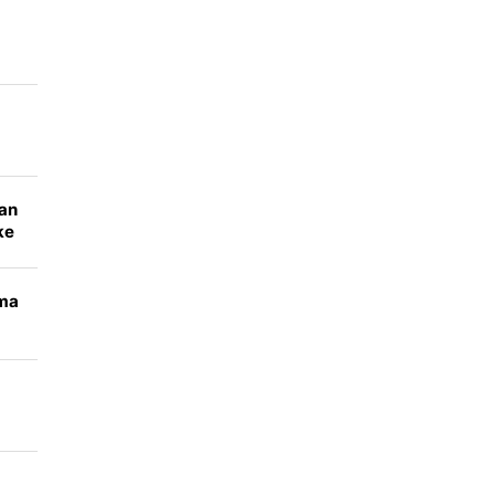
an
aan
ke
ama