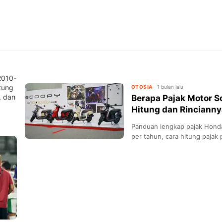
2010-
itung
OTOSIA
1 bulan lalu
, dan
Berapa Pajak Motor 
Hitung dan Rincianny
Panduan lengkap pajak Honda
per tahun, cara hitung pajak 
tips hindari denda.