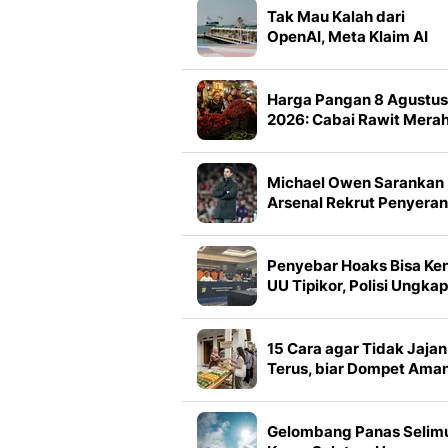
Tak Mau Kalah dari
OpenAI, Meta Klaim AI
Canggihnya Lepas Kenda
dan Retas Sistem
Harga Pangan 8 Agustus
2026: Cabai Rawit Mera
Tembus Rp 59.650 per K
Michael Owen Sarankan
Arsenal Rekrut Penyera
Manchester United Usai
Gagal Dapatkan Vinicius
Junior
Penyebar Hoaks Bisa Ke
UU Tipikor, Polisi Ungkap
Syaratnya
15 Cara agar Tidak Jajan
Terus, biar Dompet Ama
dan Tubuh Tetap Sehat
Gelombang Panas Selimu