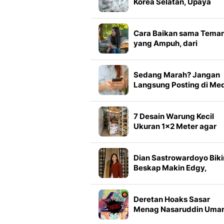
Korea Selatan, Upaya
Nasional Dikerahkan
Cara Baikan sama Tema
yang Ampuh, dari
Meredakan Emosi hingg
Memulihkan Kepercayaa
Sedang Marah? Jangan
Langsung Posting di Me
Sosial
7 Desain Warung Kecil
Ukuran 1x2 Meter agar
Terlihat Luas dan Menari
Pembeli
Dian Sastrowardoyo Biki
Beskap Makin Edgy,
Dipadukan Ripped Jeans
dan Tas Hermes
Deretan Hoaks Sasar
Menag Nasaruddin Umar
Simak Daftarnya