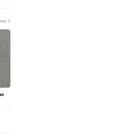
i
mua
an