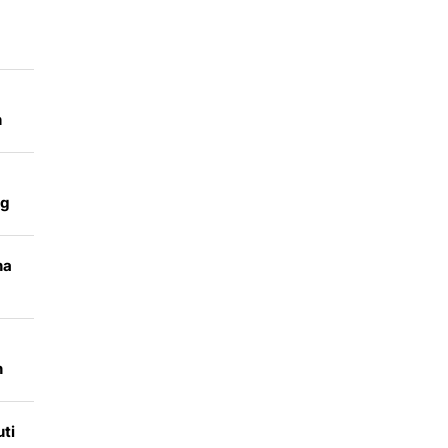
li
h
g
ng
na
n
ti