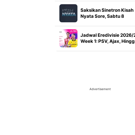
Saksikan Sinetron Kisah
Nyata Sore, Sabtu 8
Agustus Pukul 15.00 WI
di Indosiar
Jadwal Eredivisie 2026/
Week 1: PSV, Ajax, Hing
Derby Rotterdam di Vidi
Advertisement