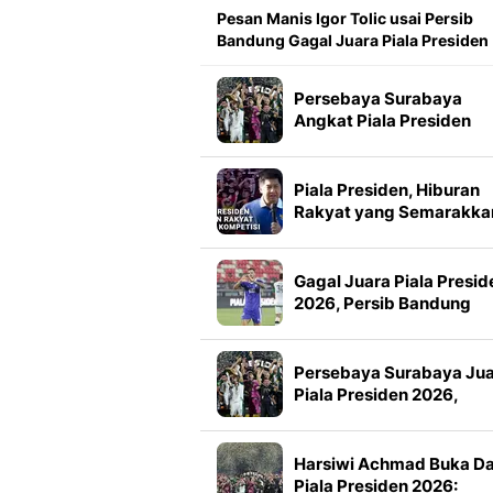
Pesan Manis Igor Tolic usai Persib
Bandung Gagal Juara Piala Presiden
Persebaya Surabaya
Angkat Piala Presiden
2026, Francisco Rivera:
Kini Kami Lebih Percaya
Diri
Piala Presiden, Hiburan
Rakyat yang Semarakka
Jeda Kompetisi
Gagal Juara Piala Presid
2026, Persib Bandung
Petik Banyak Pelajaran
Persebaya Surabaya Ju
Piala Presiden 2026,
Manajemen Imbau Bone
Tak Konvoi
Harsiwi Achmad Buka D
Piala Presiden 2026: