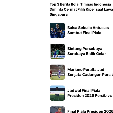
Top 3 Berita Bola: Timnas Indonesia
Diminta Cermat Pilih Kiper saat Law
Singapura
Balsa Sekulic Antusias
Sambut Final Piala
Presiden 2026
Bintang Persebaya
Surabaya Bidik Gelar
Pertama Piala Presiden
2026
Mariano Peralta Jadi
Senjata Cadangan Persi
di Final Piala Presiden
2026
Jadwal Final Piala
Presiden 2026 Persib vs
Persebaya, Siaran
Langsung Televisi
Final Piala Presiden 2026