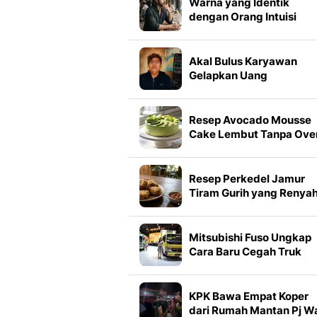
Warna yang Identik
dengan Orang Intuisi
Tajam, Apakah Termasu
Warna Favoritmu?
Akal Bulus Karyawan
Gelapkan Uang
Perusahaan Puluhan Jut
Resep Avocado Mousse
Cake Lembut Tanpa Ove
Resep Perkedel Jamur
Tiram Gurih yang Renya
dan Tidak Mudah Hancu
Mitsubishi Fuso Ungkap
Cara Baru Cegah Truk
Berhenti Beroperasi
KPK Bawa Empat Koper
dari Rumah Mantan Pj Wa