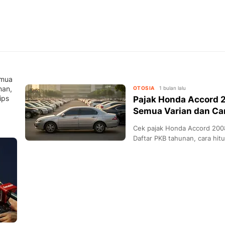
emua
nan,
OTOSIA
1 bulan lalu
ips
Pajak Honda Accord 2
Semua Varian dan Ca
Cek pajak Honda Accord 2008
Daftar PKB tahunan, cara hit
hemat bayar pajak.