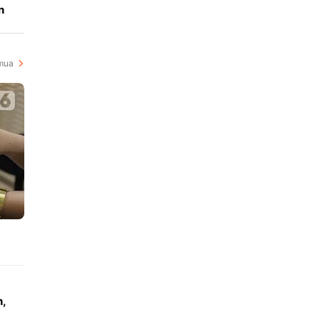
n
mua
n,