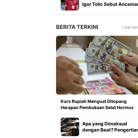
Igor Tolic Sebut Ancama
Terbesar Persebaya
BERITA TERKINI
Lihat Se
Kurs Rupiah Menguat Ditopang
Harapan Pembukaan Selat Hormuz
Apa yang Dimaksud
dengan Beat? Pengertia
Jenis, dan Fungsinya