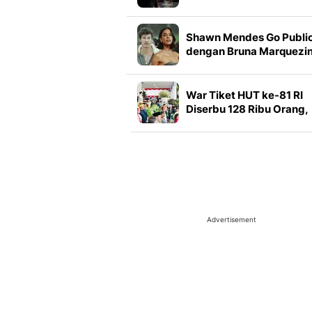
Kota Bengkulu
Shawn Mendes Go Publi
dengan Bruna Marquezin
Tulis Pesan Romantis Bik
Baper
War Tiket HUT ke-81 RI
Diserbu 128 Ribu Orang,
Peserta dari 14 Negara
Advertisement