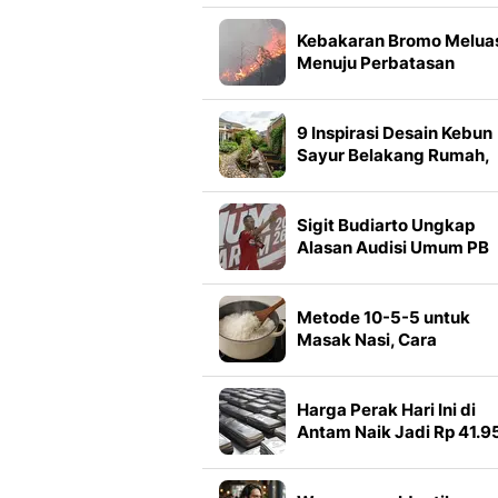
dalam Musik
Kebakaran Bromo Melua
Menuju Perbatasan
9 Inspirasi Desain Kebun
Sayur Belakang Rumah,
Halaman Lebih Asri dan
Produktif
Sigit Budiarto Ungkap
Alasan Audisi Umum PB
Djarum Kembali Diadaka
di Makassar
Metode 10-5-5 untuk
Masak Nasi, Cara
Sederhana agar Hasilny
Pulen dan Matang Merat
Harga Perak Hari Ini di
Antam Naik Jadi Rp 41.9
per Gram