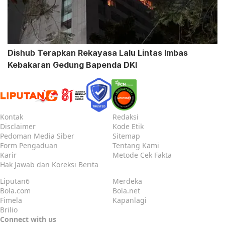
Dishub Terapkan Rekayasa Lalu Lintas Imbas
Kebakaran Gedung Bapenda DKI
Kontak
Redaksi
Disclaimer
Kode Etik
Pedoman Media Siber
Sitemap
Form Pengaduan
Tentang Kami
Karir
Metode Cek Fakta
Hak Jawab dan Koreksi Berita
Liputan6
Merdeka
Bola.com
Bola.net
Fimela
Kapanlagi
Brilio
Connect with us