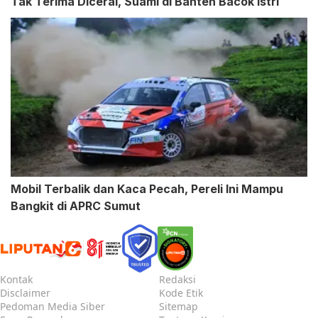
Tak Terima Dicerai, Suami di Banten Bacok Istri
Mobil Terbalik dan Kaca Pecah, Pereli Ini Mampu
Bangkit di APRC Sumut
Kontak
Redaksi
Disclaimer
Kode Etik
Pedoman Media Siber
Sitemap