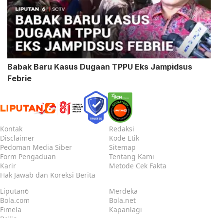
Babak Baru Kasus Dugaan TPPU Eks Jampidsus
Febrie
Kontak
Redaksi
Disclaimer
Kode Etik
Pedoman Media Siber
Sitemap
Form Pengaduan
Tentang Kami
Karir
Metode Cek Fakta
Hak Jawab dan Koreksi Berita
Liputan6
Merdeka
Bola.com
Bola.net
Fimela
Kapanlagi