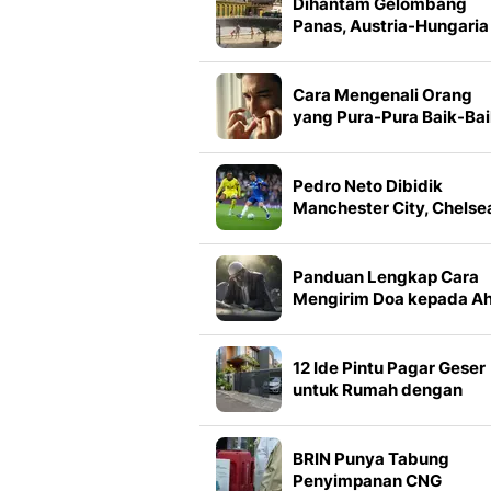
Dihantam Gelombang
Panas, Austria-Hungaria
Cetak Rekor Suhu
Tertinggi
Cara Mengenali Orang
yang Pura-Pura Baik-Ba
Saja dari Ucapannya
Menurut Psikolog
Pedro Neto Dibidik
Manchester City, Chelse
Pasang Harga Segini
Panduan Lengkap Cara
Mengirim Doa kepada Ah
Kubur sesuai Ajaran Isla
Bacaan dan Urutannya
12 Ide Pintu Pagar Geser
untuk Rumah dengan
Carport Sempit, Bikin Ar
Masuk Lebih Lega
BRIN Punya Tabung
Penyimpanan CNG