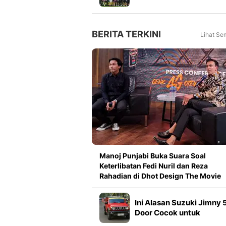
Meningkat 16 Persen dar
Tahun Lalu
BERITA TERKINI
Lihat Se
Manoj Punjabi Buka Suara Soal
Keterlibatan Fedi Nuril dan Reza
Rahadian di Dhot Design The Movie
Ini Alasan Suzuki Jimny 
Door Cocok untuk
Pengemudi Perempuan