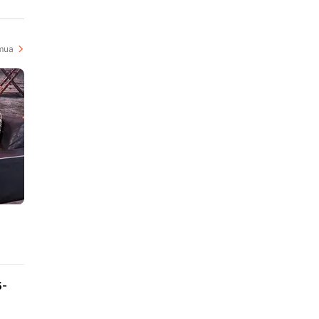
i
mua
5-