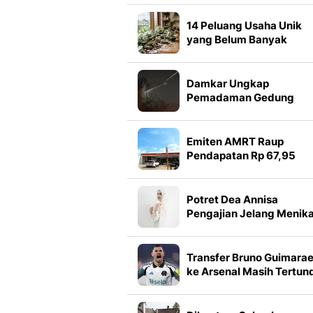
14 Peluang Usaha Unik
yang Belum Banyak
Pesaing, Bisa Dicoba
dengan Modal Terjangk
Damkar Ungkap
Pemadaman Gedung
Bapenda Butuh Waktu
Lama
Emiten AMRT Raup
Pendapatan Rp 67,95
Triliun hingga Semester I
2026
Potret Dea Annisa
Pengajian Jelang Menik
dengan Mazaki Achmad
Anggun Serba Putih
Transfer Bruno Guimara
ke Arsenal Masih Tertun
Ini Penyebabnya