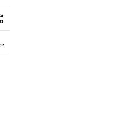
di
ta
ns
ir