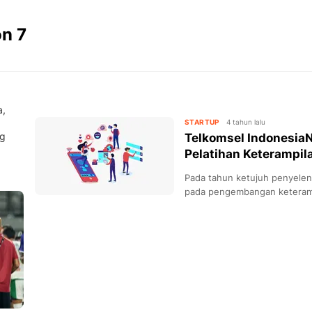
n 7
a,
STARTUP
4 tahun lalu
ng
Telkomsel Indonesia
Pelatihan Keterampil
Pada tahun ketujuh penyele
pada pengembangan keterampi
membawa Indonesia bersaing d