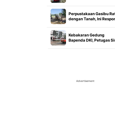
Tekanan Rendah, Bisa Ja
Opsi Pengganti LPG
Perpustakaan Gasibu Ra
dengan Tanah, Ini Respo
Pemprov Jabar
Kebakaran Gedung
Bapenda DKI, Petugas Sis
Lantai 11-16
Advertisement