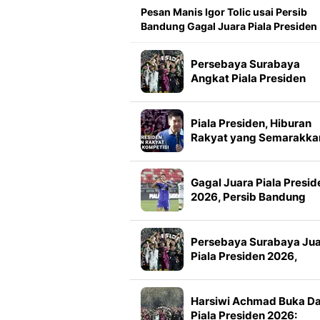
Pesan Manis Igor Tolic usai Persib
Bandung Gagal Juara Piala Presiden
Persebaya Surabaya
Angkat Piala Presiden
2026, Francisco Rivera:
Kini Kami Lebih Percaya
Diri
Piala Presiden, Hiburan
Rakyat yang Semarakka
Jeda Kompetisi
Gagal Juara Piala Presid
2026, Persib Bandung
Petik Banyak Pelajaran
Persebaya Surabaya Ju
Piala Presiden 2026,
Manajemen Imbau Bone
Tak Konvoi
Harsiwi Achmad Buka D
Piala Presiden 2026: