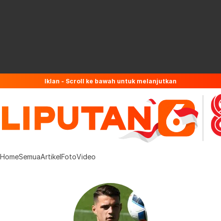
Iklan - Scroll ke bawah untuk melanjutkan
Home
Semua
Artikel
Foto
Video