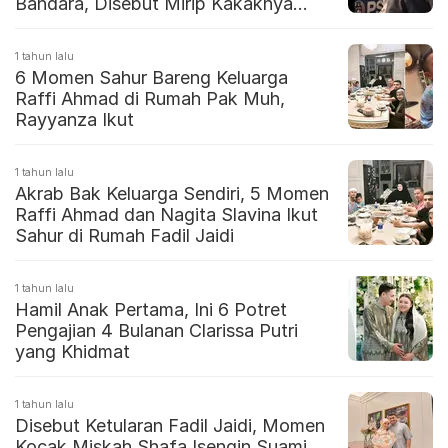
Bandara, Disebut Mirip Kakaknya
Fadil Jaidi
1 tahun lalu
6 Momen Sahur Bareng Keluarga
Raffi Ahmad di Rumah Pak Muh,
Rayyanza Ikut
1 tahun lalu
Akrab Bak Keluarga Sendiri, 5 Momen
Raffi Ahmad dan Nagita Slavina Ikut
Sahur di Rumah Fadil Jaidi
1 tahun lalu
Hamil Anak Pertama, Ini 6 Potret
Pengajian 4 Bulanan Clarissa Putri
yang Khidmat
1 tahun lalu
Disebut Ketularan Fadil Jaidi, Momen
Kocak Miskah Shafa Isengin Suami