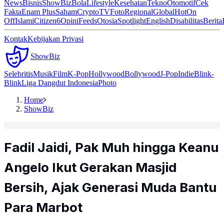
News
Bisnis
ShowBiz
Bola
Lifestyle
Kesehatan
Tekno
Otomotif
Cek
Fakta
Enam Plus
Saham
Crypto
TV
Foto
Regional
Global
Hot
On
Off
Islami
Citizen6
Opini
Feeds
Otosia
Spotlight
English
Disabilitas
Berita
Kontak
Kebijakan Privasi
ShowBiz
Selebritis
Musik
Film
K-Pop
Hollywood
Bollywood
J-Pop
Indie
Blink-
Blink
Liga Dangdut Indonesia
Photo
Home
ShowBiz
Fadil Jaidi, Pak Muh hingga Keanu
Angelo Ikut Gerakan Masjid
Bersih, Ajak Generasi Muda Bantu
Para Marbot