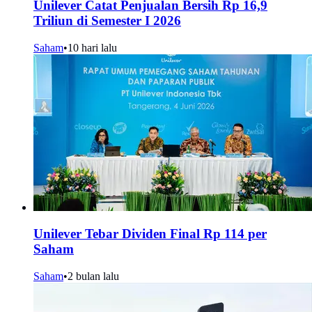
Unilever Catat Penjualan Bersih Rp 16,9
Triliun di Semester I 2026
Saham
•
10 hari lalu
Unilever Tebar Dividen Final Rp 114 per
Saham
Saham
•
2 bulan lalu