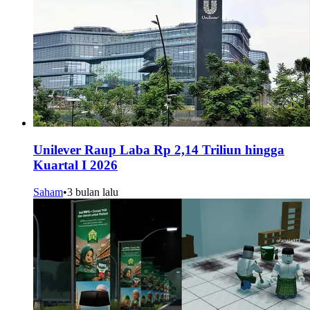
Unilever Raup Laba Rp 2,14 Triliun hingga
Kuartal I 2026
Saham
•
3 bulan lalu