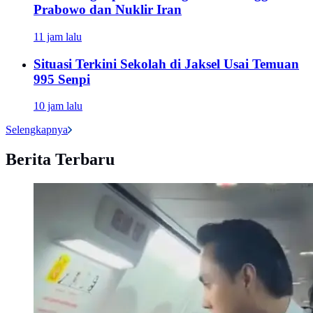
Prabowo dan Nuklir Iran
11 jam lalu
Situasi Terkini Sekolah di Jaksel Usai Temuan
995 Senpi
10 jam lalu
Selengkapnya
Berita Terbaru