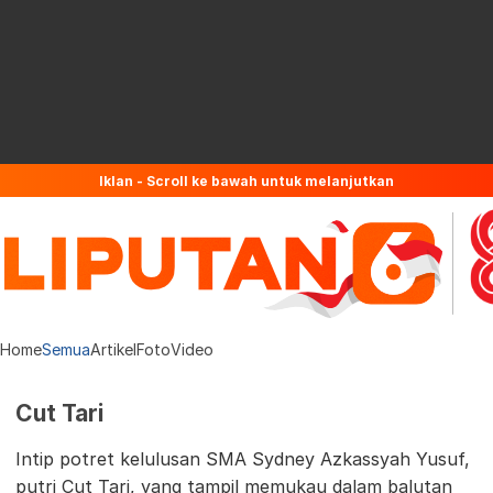
Iklan - Scroll ke bawah untuk melanjutkan
Home
Semua
Artikel
Foto
Video
Cut Tari
Intip potret kelulusan SMA Sydney Azkassyah Yusuf,
putri Cut Tari, yang tampil memukau dalam balutan