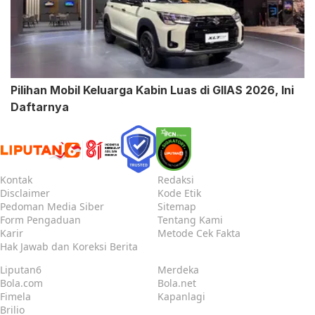
Pilihan Mobil Keluarga Kabin Luas di GIIAS 2026, Ini
Daftarnya
Kontak
Redaksi
Disclaimer
Kode Etik
Pedoman Media Siber
Sitemap
Form Pengaduan
Tentang Kami
Karir
Metode Cek Fakta
Hak Jawab dan Koreksi Berita
Liputan6
Merdeka
Bola.com
Bola.net
Fimela
Kapanlagi
Brilio