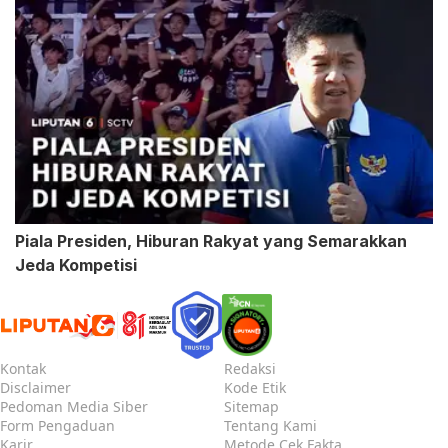
Piala Presiden, Hiburan Rakyat yang Semarakkan
Jeda Kompetisi
Kontak
Redaksi
Disclaimer
Kode Etik
Pedoman Media Siber
Sitemap
Form Pengaduan
Tentang Kami
Karir
Metode Cek Fakta