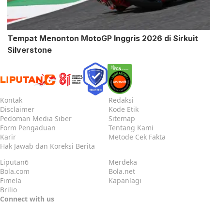
Tempat Menonton MotoGP Inggris 2026 di Sirkuit
Silverstone
Kontak
Redaksi
Disclaimer
Kode Etik
Pedoman Media Siber
Sitemap
Form Pengaduan
Tentang Kami
Karir
Metode Cek Fakta
Hak Jawab dan Koreksi Berita
Liputan6
Merdeka
Bola.com
Bola.net
Fimela
Kapanlagi
Brilio
Connect with us