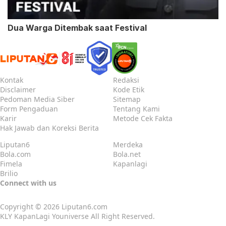
Dua Warga Ditembak saat Festival
Kontak
Redaksi
Disclaimer
Kode Etik
Pedoman Media Siber
Sitemap
Form Pengaduan
Tentang Kami
Karir
Metode Cek Fakta
Hak Jawab dan Koreksi Berita
Liputan6
Merdeka
Bola.com
Bola.net
Fimela
Kapanlagi
Brilio
Connect with us
Copyright © 2026
Liputan6.com
KLY KapanLagi Youniverse All Right Reserved.