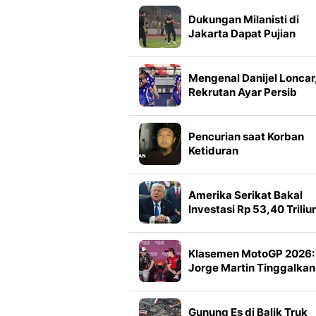
Dukungan Milanisti di
Jakarta Dapat Pujian
Ruben Amorim
Mengenal Danijel Loncar
Rekrutan Ayar Persib
Bandung
Pencurian saat Korban
Ketiduran
Amerika Serikat Bakal
Investasi Rp 53,40 Triliu
di Proyek Mineral, Ini
Tujuannya
Klasemen MotoGP 2026:
Jorge Martin Tinggalkan
Marc Marquez
Gunung Es di Balik Truk