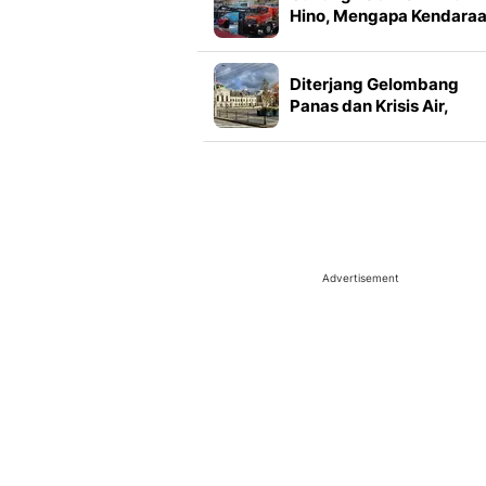
Hino, Mengapa Kendara
Niaga Tak Sekadar Soal
Mesin
Diterjang Gelombang
Panas dan Krisis Air,
Slovakia Tetapkan Statu
Darurat
Advertisement