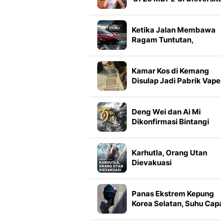
Brawijaya
Ketika Jalan Membawa
Ragam Tuntutan,
Bagaimana Giti
Menemukan Pijakan unt
Tiap Kendaraan
Kamar Kos di Kemang
Disulap Jadi Pabrik Vape
Narkoba
Deng Wei dan Ai Mi
Dikonfirmasi Bintangi
Drama Kostum Bai Yao P
Karhutla, Orang Utan
Dievakuasi
Panas Ekstrem Kepung
Korea Selatan, Suhu Cap
37 Derajat Celsius