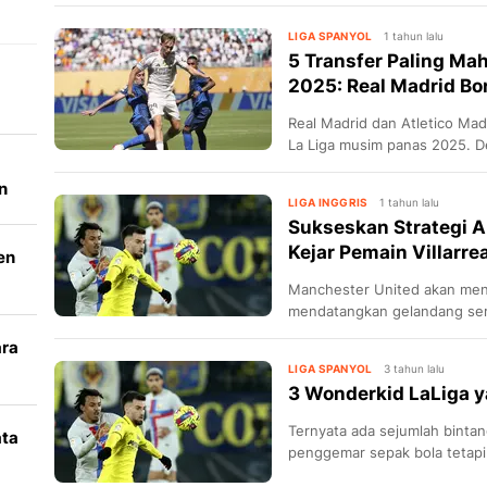
LIGA SPANYOL
1 tahun lalu
5 Transfer Paling Ma
2025: Real Madrid Bo
Real Madrid dan Atletico Mad
La Liga musim panas 2025. D
dengan nilai 62,5 juta euro 
n
LIGA INGGRIS
1 tahun lalu
Sukseskan Strategi 
Kejar Pemain Villarrea
en
Manchester United akan me
mendatangkan gelandang ser
2-1.
ara
LIGA SPANYOL
3 tahun lalu
k
3 Wonderkid LaLiga y
Ternyata ada sejumlah bintan
ata
penggemar sepak bola tetapi
perkembangannya.
i