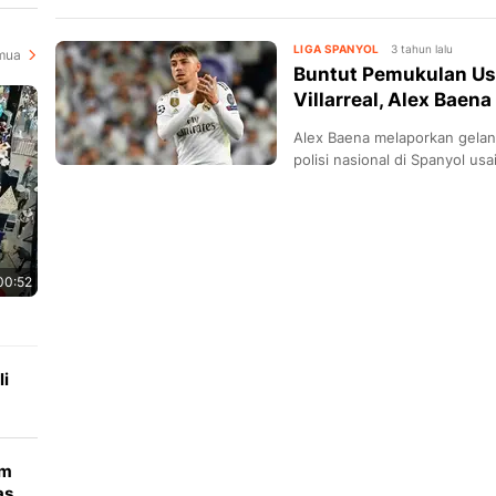
LIGA SPANYOL
3 tahun lalu
mua
Buntut Pemukulan Usa
Villarreal, Alex Baena
Alex Baena melaporkan gelan
polisi nasional di Spanyol usa
bus tim di luar stadion Berna
00:52
i
lm
as