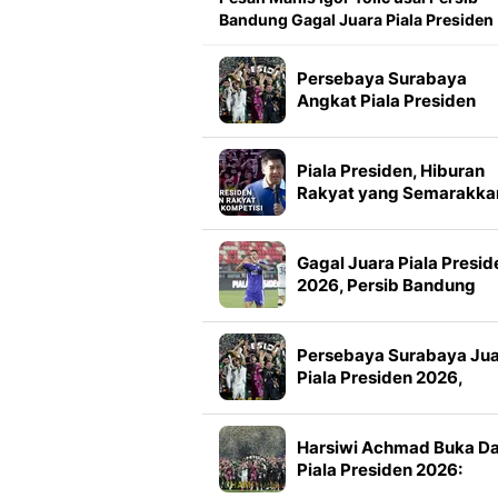
Bandung Gagal Juara Piala Presiden
Persebaya Surabaya
Angkat Piala Presiden
2026, Francisco Rivera:
Kini Kami Lebih Percaya
Diri
Piala Presiden, Hiburan
Rakyat yang Semarakka
Jeda Kompetisi
Gagal Juara Piala Presid
2026, Persib Bandung
Petik Banyak Pelajaran
Persebaya Surabaya Ju
Piala Presiden 2026,
Manajemen Imbau Bone
Tak Konvoi
Harsiwi Achmad Buka D
Piala Presiden 2026:
Meningkat 16 Persen dar