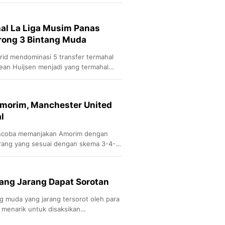
Sport
Berita Bola Terkini, Ja
Klasemen, Hasil Liga
hal La Liga Musim Panas
rong 3 Bintang Muda
rid mendominasi 5 transfer termahal
ean Huijsen menjadi yang termahal
dari Bournemouth.
Amorim, Manchester United
l
ncoba memanjakan Amorim dengan
ang yang sesuai dengan skema 3-4-
ang Jarang Dapat Sorotan
g muda yang jarang tersorot oleh para
 menarik untuk disaksikan