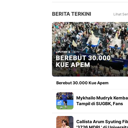
Tahun Lalu
BERITA TERKINI
Lihat Se
Berebut 30.000 Kue Apem
Mykhailo Mudryk Kembal
Tampil di SUGBK, Fans
Chelsea Sambut Meriah
Callista Arum Syuting Fi
'3726 MDPL' di Universit