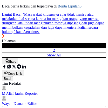
Baca berita terkini dan terpercaya di
Berita Liputan6
Lanjut Baca:
"Masyarakat khususnya agar tidak meniru atau
melakukan hal serupa karena itu merugikan orang, yang merasa
dirugikan, atau tidak mengizinkan fotonya dipasang dan juga dapat
menimbulkan kegaduhan dan juga dapat menjerat kalian secara
hukum," kata Agustinus.
Halaman
1
2
Show All
Share
Copy Link
Batal
Tim Redaksi
M Altaf Jauhar
Reporter
Wayan Diananto
Editor