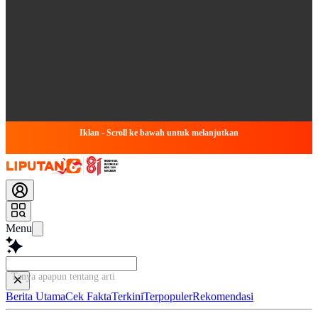
Iklan - Scroll ke bawah untuk melanjutkan
Menu
Tanya apapun tentang artikel ini...
Berita Utama
Cek Fakta
Terkini
Terpopuler
Rekomendasi