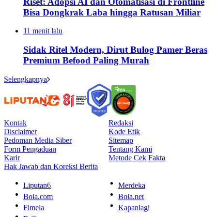
Riset: Adopsi AI dan Otomatisasi di Frontline
Bisa Dongkrak Laba hingga Ratusan Miliar
11 menit lalu
Sidak Ritel Modern, Dirut Bulog Pamer Beras
Premium Befood Paling Murah
Selengkapnya
Kontak
Redaksi
Disclaimer
Kode Etik
Pedoman Media Siber
Sitemap
Form Pengaduan
Tentang Kami
Karir
Metode Cek Fakta
Hak Jawab dan Koreksi Berita
Liputan6
Merdeka
Bola.com
Bola.net
Fimela
Kapanlagi