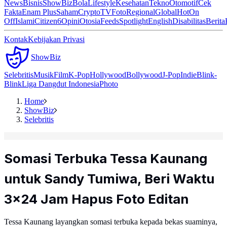
News
Bisnis
ShowBiz
Bola
Lifestyle
Kesehatan
Tekno
Otomotif
Cek
Fakta
Enam Plus
Saham
Crypto
TV
Foto
Regional
Global
Hot
On
Off
Islami
Citizen6
Opini
Otosia
Feeds
Spotlight
English
Disabilitas
Berita
Kontak
Kebijakan Privasi
ShowBiz
Selebritis
Musik
Film
K-Pop
Hollywood
Bollywood
J-Pop
Indie
Blink-
Blink
Liga Dangdut Indonesia
Photo
Home
ShowBiz
Selebritis
Somasi Terbuka Tessa Kaunang
untuk Sandy Tumiwa, Beri Waktu
3x24 Jam Hapus Foto Editan
Tessa Kaunang layangkan somasi terbuka kepada bekas suaminya,