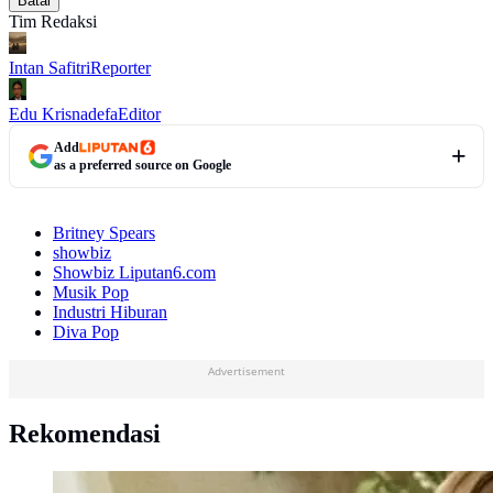
Batal
Tim Redaksi
Intan Safitri
Reporter
Edu Krisnadefa
Editor
Add
as a preferred source on Google
Britney Spears
showbiz
Showbiz Liputan6.com
Musik Pop
Industri Hiburan
Diva Pop
Advertisement
Rekomendasi