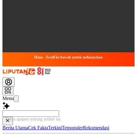
Iklan - Scroll ke bawah untuk melanjutkan
Menu
Tanya apapun tentang artikel ini...
Berita Utama
Cek Fakta
Terkini
Terpopuler
Rekomendasi