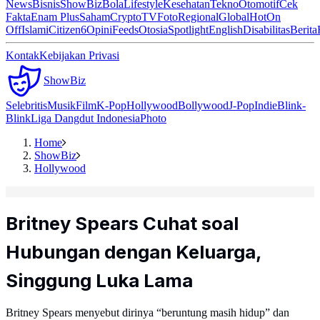
News
Bisnis
ShowBiz
Bola
Lifestyle
Kesehatan
Tekno
Otomotif
Cek
Fakta
Enam Plus
Saham
Crypto
TV
Foto
Regional
Global
Hot
On
Off
Islami
Citizen6
Opini
Feeds
Otosia
Spotlight
English
Disabilitas
Berita
Kontak
Kebijakan Privasi
ShowBiz
Selebritis
Musik
Film
K-Pop
Hollywood
Bollywood
J-Pop
Indie
Blink-
Blink
Liga Dangdut Indonesia
Photo
Home
ShowBiz
Hollywood
Britney Spears Cuhat soal
Hubungan dengan Keluarga,
Singgung Luka Lama
Britney Spears menyebut dirinya “beruntung masih hidup” dan