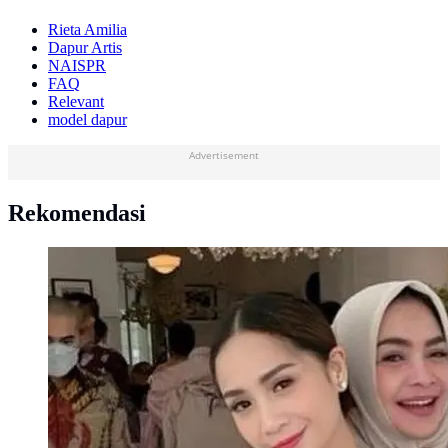
Rieta Amilia
Dapur Artis
NAISPR
FAQ
Relevant
model dapur
Advertisement
Rekomendasi