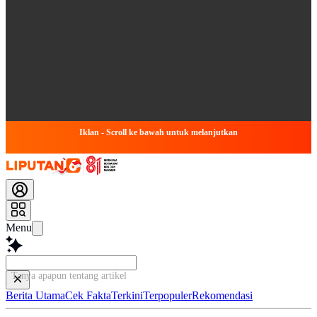
Iklan - Scroll ke bawah untuk melanjutkan
Menu
Tanya apapun tentang artikel ini...
Berita Utama
Cek Fakta
Terkini
Terpopuler
Rekomendasi