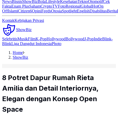
News
Bisnis
ShowBiz
Bola
Lifestyle
Kesehatan
Tekno
Otomotif
Cek
Fakta
Enam Plus
Saham
Crypto
TV
Foto
Regional
Global
Hot
On
Off
Islami
Citizen6
Opini
Feeds
Otosia
Spotlight
English
Disabilitas
Berita
Kontak
Kebijakan Privasi
ShowBiz
Selebritis
Musik
Film
K-Pop
Hollywood
Bollywood
J-Pop
Indie
Blink-
Blink
Liga Dangdut Indonesia
Photo
Home
ShowBiz
8 Potret Dapur Rumah Rieta
Amilia dan Detail Interiornya,
Elegan dengan Konsep Open
Space