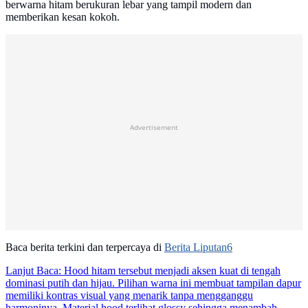
berwarna hitam berukuran lebar yang tampil modern dan
memberikan kesan kokoh.
Advertisement
Baca berita terkini dan terpercaya di
Berita Liputan6
Lanjut Baca:
Hood hitam tersebut menjadi aksen kuat di tengah
dominasi putih dan hijau. Pilihan warna ini membuat tampilan dapur
memiliki kontras visual yang menarik tanpa mengganggu
harmoninya. Material hood terlihat glossy sehingga menambah