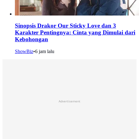
Sinopsis Drakor Our Sticky Love dan 3
Karakter Pentingnya: Cinta yang Dimulai dari
Kebohongan
ShowBiz
•
6 jam lalu
Advertisement