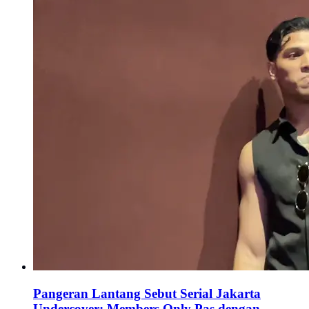
Pangeran Lantang Sebut Serial Jakarta
Undercover: Members Only Pas dengan