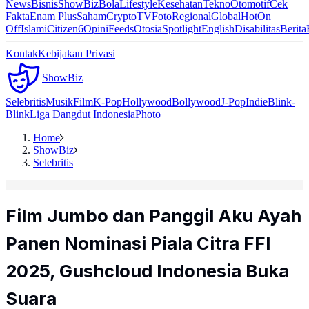
News
Bisnis
ShowBiz
Bola
Lifestyle
Kesehatan
Tekno
Otomotif
Cek
Fakta
Enam Plus
Saham
Crypto
TV
Foto
Regional
Global
Hot
On
Off
Islami
Citizen6
Opini
Feeds
Otosia
Spotlight
English
Disabilitas
Berita
Kontak
Kebijakan Privasi
ShowBiz
Selebritis
Musik
Film
K-Pop
Hollywood
Bollywood
J-Pop
Indie
Blink-
Blink
Liga Dangdut Indonesia
Photo
Home
ShowBiz
Selebritis
Film Jumbo dan Panggil Aku Ayah
Panen Nominasi Piala Citra FFI
2025, Gushcloud Indonesia Buka
Suara