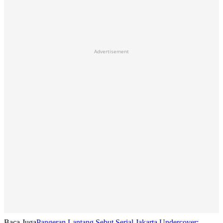
Advertisement
Baca Juga
Pangeran Lantang Sebut Serial Jakarta Undercover: