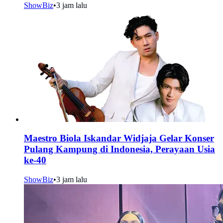
ShowBiz
•
3 jam lalu
Maestro Biola Iskandar Widjaja Gelar Konser
Pulang Kampung di Indonesia, Perayaan Usia
ke-40
ShowBiz
•
3 jam lalu