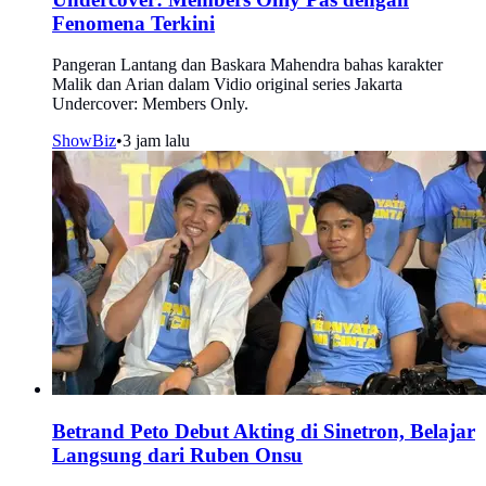
Fenomena Terkini
Pangeran Lantang dan Baskara Mahendra bahas karakter
Malik dan Arian dalam Vidio original series Jakarta
Undercover: Members Only.
ShowBiz
•
3 jam lalu
Betrand Peto Debut Akting di Sinetron, Belajar
Langsung dari Ruben Onsu