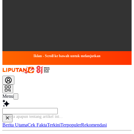
Iklan - Scroll ke bawah untuk melanjutkan
Menu
Tan
Berita Utama
Cek Fakta
Terkini
Terpopuler
Rekomendasi