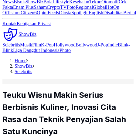
News
Bisnis
ShowBiz
Bola
Lifestyle
Kesehatan
Tekno
Otomotif
Cek
Fakta
Enam Plus
Saham
Crypto
TV
Foto
Regional
Global
Hot
On
Off
Islami
Citizen6
Opini
Feeds
Otosia
Spotlight
English
Disabilitas
Berita
Kontak
Kebijakan Privasi
ShowBiz
Selebritis
Musik
Film
K-Pop
Hollywood
Bollywood
J-Pop
Indie
Blink-
Blink
Liga Dangdut Indonesia
Photo
Home
ShowBiz
Selebritis
Teuku Wisnu Makin Serius
Berbisnis Kuliner, Inovasi Cita
Rasa dan Teknik Penyajian Salah
Satu Kuncinya