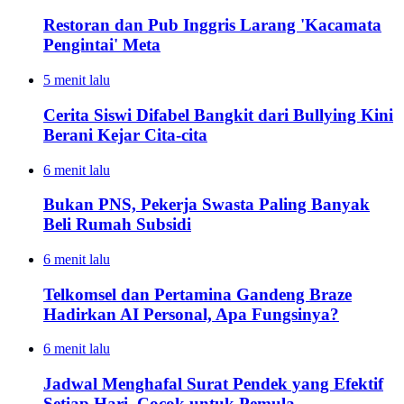
Restoran dan Pub Inggris Larang 'Kacamata
Pengintai' Meta
5 menit lalu
Cerita Siswi Difabel Bangkit dari Bullying Kini
Berani Kejar Cita-cita
6 menit lalu
Bukan PNS, Pekerja Swasta Paling Banyak
Beli Rumah Subsidi
6 menit lalu
Telkomsel dan Pertamina Gandeng Braze
Hadirkan AI Personal, Apa Fungsinya?
6 menit lalu
Jadwal Menghafal Surat Pendek yang Efektif
Setiap Hari, Cocok untuk Pemula