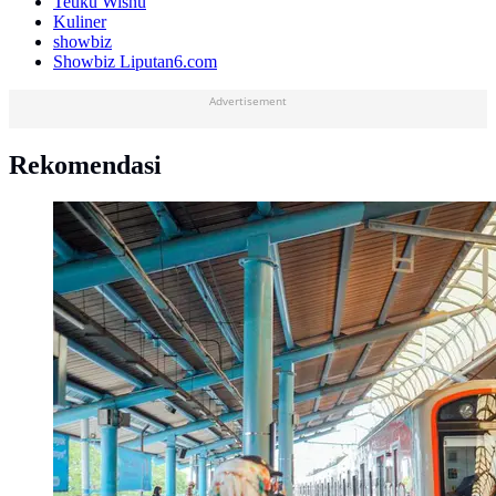
Teuku Wisnu
Kuliner
showbiz
Showbiz Liputan6.com
Advertisement
Rekomendasi