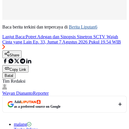
Baca berita terkini dan terpercaya di
Berita Liputan6
Lanjut Baca:
Potret Adegan dan Sinopsis Sinetron SCTV Wajah
Cinta yang Lain Ep. 33, Jumat 7 Agustus 2026 Pukul 19.54 WIB
Share
Copy Link
Batal
Tim Redaksi
Wayan Diananto
Reporter
Add
as a preferred source on Google
malang