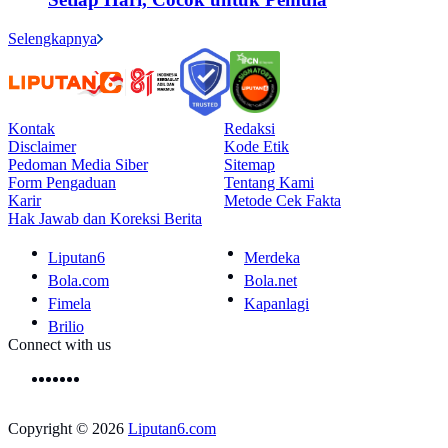
Selengkapnya
Kontak
Redaksi
Disclaimer
Kode Etik
Pedoman Media Siber
Sitemap
Form Pengaduan
Tentang Kami
Karir
Metode Cek Fakta
Hak Jawab dan Koreksi Berita
Liputan6
Merdeka
Bola.com
Bola.net
Fimela
Kapanlagi
Brilio
Connect with us
Copyright © 2026
Liputan6.com