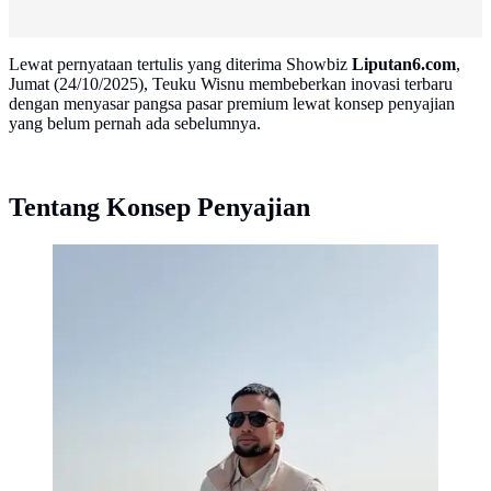
Lewat pernyataan tertulis yang diterima Showbiz
Liputan6.com
,
Jumat (24/10/2025), Teuku Wisnu membeberkan inovasi terbaru
dengan menyasar pangsa pasar premium lewat konsep penyajian
yang belum pernah ada sebelumnya.
Tentang Konsep Penyajian
Teuku Wisnu menyebut gaya hidup sehat termasuk
olahraga butuh komitmen. Saat komitmen menebal,
maka sesibuk apapun, seseorang akan tetap olahraga.
(Foto: Dok. Instagram @teukuwisnu)