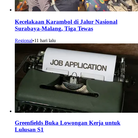
Kecelakaan Karambol di Jalur Nasional
Surabaya-Malang, Tiga Tewas
Regional
•
11 hari lalu
Greenfields Buka Lowongan Kerja untuk
Lulusan S1