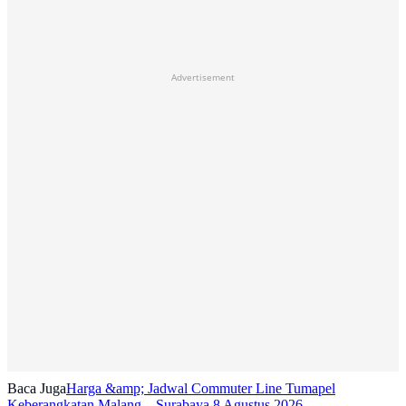
Advertisement
Baca Juga
Harga &amp; Jadwal Commuter Line Tumapel
Keberangkatan Malang – Surabaya 8 Agustus 2026