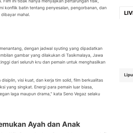
ilm ini tidak hanya menyajikan pertarungan fisik,
i konflik batin tentang penyesalan, pengorbanan, dan
LI
dibayar mahal.
at menantang, dengan jadwal syuting yang dipadatkan
ambilan gambar yang dilakukan di Tasikmalaya, Jawa
 tinggi dari seluruh kru dan pemain untuk menghasilkan
Lip
plin, visi kuat, dan kerja tim solid, film berkualitas
si yang singkat. Energi para pemain luar biasa,
adegan laga maupun drama," kata Seno Vegaz selaku
temukan Ayah dan Anak