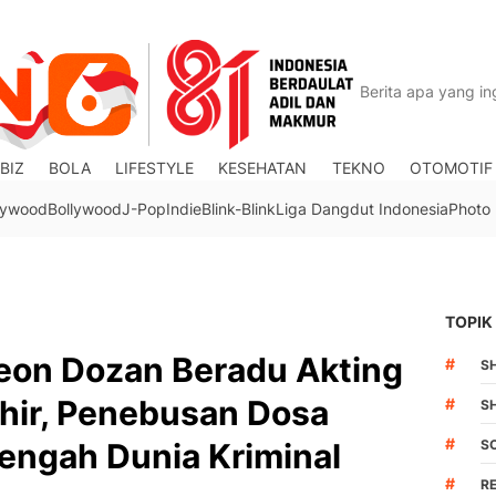
BIZ
BOLA
LIFESTYLE
KESEHATAN
TEKNO
OTOMOTIF
lywood
Bollywood
J-Pop
Indie
Blink-Blink
Liga Dangdut Indonesia
Photo
TOPIK
Leon Dozan Beradu Akting
#
S
khir, Penebusan Dosa
#
S
#
engah Dunia Kriminal
S
#
R