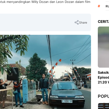
tuk menyandingkan Willy Dozan dan Leon Dozan dalam film
#
R
CERIT
Share
Copy Link
Saksik
Episod
21.20 
POP