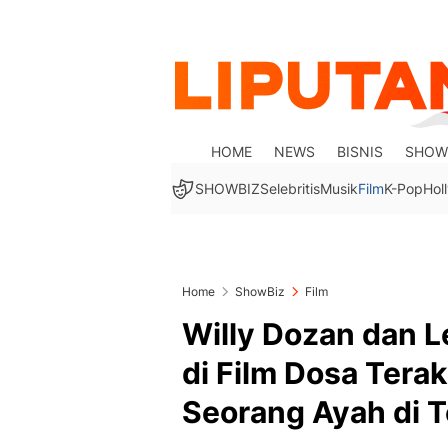
HOME
NEWS
BISNIS
SHOW
SHOWBIZ
Selebritis
Musik
Film
K-Pop
Hol
Home
ShowBiz
Film
Willy Dozan dan 
di Film Dosa Tera
Seorang Ayah di T