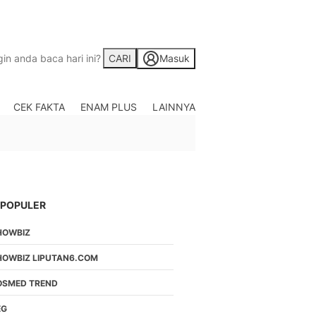
CARI
Masuk
CEK FAKTA
ENAM PLUS
LAINNYA
Saham
Berita Saham, Investas
Indonesia
Crypto
Berita Crypto Hari Ini
TV
 POPULER
Kumpulan Video Berita
HOWBIZ
Liputan Berita Terkini
Foto
HOWBIZ LIPUTAN6.COM
Galeri Photo Menarik B
OSMED TREND
Di Liputan6.com
Regional
EG