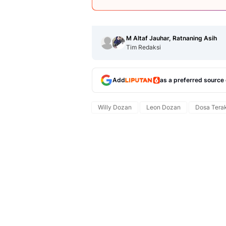
M Altaf Jauhar, Ratnaning Asih
Tim Redaksi
Add
as a preferred source
Willy Dozan
Leon Dozan
Dosa Terak