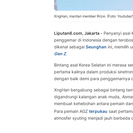
XngHan, mantan member Riize. (Foto: Youtube
Liputan6.com, Jakarta -
Penyanyi asal 
penggemar di Indonesia dengan terobosa
dikenal sebagai
Seunghan
ini, memilih 
Gen Z
.
Bintang asal Korea Selatan ini merasa
pertama kalinya dalam produksi sinetron
dengan baik demi para penggemarnya d
XngHan bergabung sebagai bintang ta
digandrungi kalangan anak muda,
Asmar
membuat kehebohan antara pemain dan
Para pemain AGZ
terpukau
saat pertama
atmosfer syuting menjadi jauh berbeda 