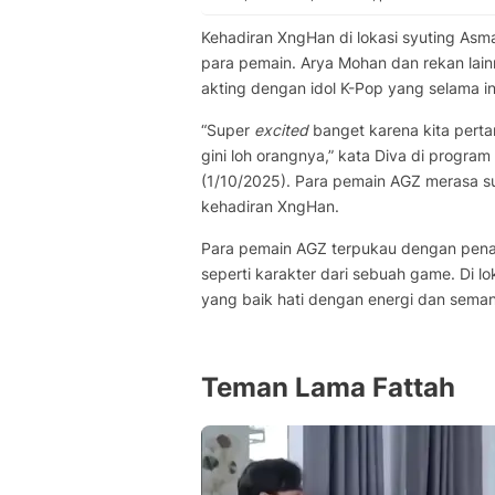
Kehadiran XngHan di lokasi syuting As
para pemain. Arya Mohan dan rekan lai
akting dengan idol K-Pop yang selama ini
“Super
excited
banget karena kita pertam
gini loh orangnya,” kata Diva di program
(1/10/2025). Para pemain AGZ merasa su
kehadiran XngHan.
Para pemain AGZ terpukau dengan penam
seperti karakter dari sebuah game. Di l
yang baik hati dengan energi dan seman
Teman Lama Fattah