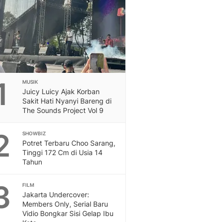
Feeds
Feeds Liputan6: Kumpul
Terbaru Harian
Otosia
Otosia
Spotlight
Berita Terkini, Kabar Te
1
MUSIK
Dan Dunia - Liputan6.
Juicy Luicy Ajak Korban
English
Sakit Hati Nyanyi Bareng di
Exploring Knowledge, T
The Sounds Project Vol 9
En.Liputan6.com
2
Disabilitas
SHOWBIZ
Potret Terbaru Choo Sarang,
Disabilitas Berita Terkini
Tinggi 172 Cm di Usia 14
Harian, Berita Terbaru,
Tahun
Berita
Berita Hari Ini Politik,
3
FILM
Health
Jakarta Undercover:
Kabar Berita Terbaru D
Members Only, Serial Baru
Diet, Herbal Terbaik
Vidio Bongkar Sisi Gelap Ibu