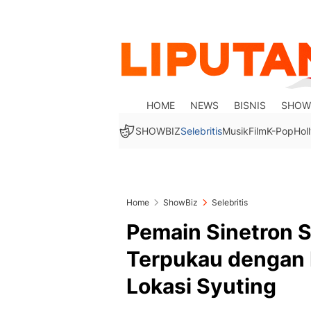
HOME
NEWS
BISNIS
SHOW
SHOWBIZ
Selebritis
Musik
Film
K-Pop
Hol
Home
ShowBiz
Selebritis
Pemain Sinetron 
Terpukau dengan 
Lokasi Syuting