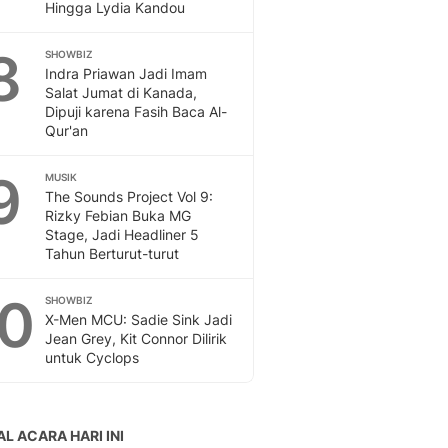
Hingga Lydia Kandou
8
SHOWBIZ
Indra Priawan Jadi Imam
Salat Jumat di Kanada,
Dipuji karena Fasih Baca Al-
Qur'an
9
MUSIK
The Sounds Project Vol 9:
Rizky Febian Buka MG
Stage, Jadi Headliner 5
Tahun Berturut-turut
10
SHOWBIZ
X-Men MCU: Sadie Sink Jadi
Jean Grey, Kit Connor Dilirik
untuk Cyclops