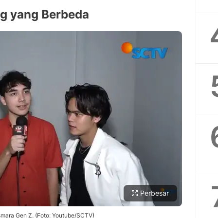
ng yang Berbeda
Perbesar
smara Gen Z. (Foto: Youtube/SCTV)