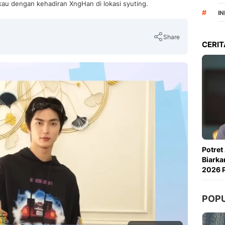
au dengan kehadiran XngHan di lokasi syuting.
#
I
Share
CERIT
Copy Link
Potret
Biarka
2026 P
POP