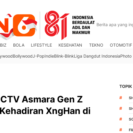
BIZ
BOLA
LIFESTYLE
KESEHATAN
TEKNO
OTOMOTIF
lywood
Bollywood
J-Pop
Indie
Blink-Blink
Liga Dangdut Indonesia
Photo
TOPIK
SCTV Asmara Gen Z
#
S
Kehadiran XngHan di
#
S
#
S
#
FI