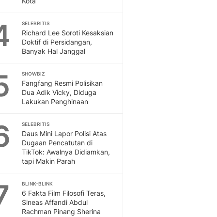
Kota
Sport
Berita Bola Terkini, Ja
4
Klasemen, Hasil Liga
SELEBRITIS
Richard Lee Soroti Kesaksian
Doktif di Persidangan,
Banyak Hal Janggal
5
SHOWBIZ
Fangfang Resmi Polisikan
Dua Adik Vicky, Diduga
Lakukan Penghinaan
6
SELEBRITIS
Daus Mini Lapor Polisi Atas
Dugaan Pencatutan di
TikTok: Awalnya Didiamkan,
tapi Makin Parah
7
BLINK-BLINK
6 Fakta Film Filosofi Teras,
Sineas Affandi Abdul
Rachman Pinang Sherina