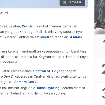
Perbesar
/SCTV)
Korea Selatan,
XngHan
, kembali menarik perhatian
n yang tidak terduga. Kali ini, pria yang sebelumnya
untuk beradu akting dalam
sinetron
tanah air,
Asmara
 senang karena mendapatkan kesempatan untuk berakting
 di Indonesia. Karena itu, XngHan mempersiapkan dirinya
i Indonesia.
mu atau cameo dalam
sinetron SCTV
yang tengah
a Gen Z.
Keberadaan XngHan di lokasi syuting tentunya
 juga kru
Asmara Gen Z
.
 kali melihat XngHan di
lokasi syuting
. Mereka merasa
dengan kehadiran XngHan di lokasi syuting.