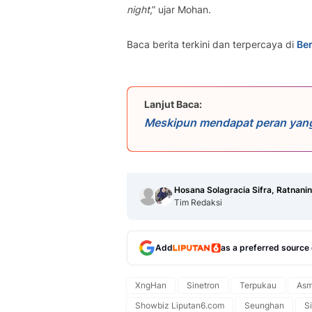
night
,” ujar Mohan.
Baca berita terkini dan terpercaya di
Ber
Lanjut Baca:
Meskipun mendapat peran yang
dalam sinetron Asmara Gen Z i
Indonesia. Berperan sebagai t
bagi XngHan untuk beradaptasi
sembari menjaga fokusnya pada
untuk keluar dari Riize, grup 
Hosana Solagracia Sifra, Ratnani
Tim Redaksi
Add
as a preferred source
XngHan
Sinetron
Terpukau
Asm
Showbiz Liputan6.com
Seunghan
S