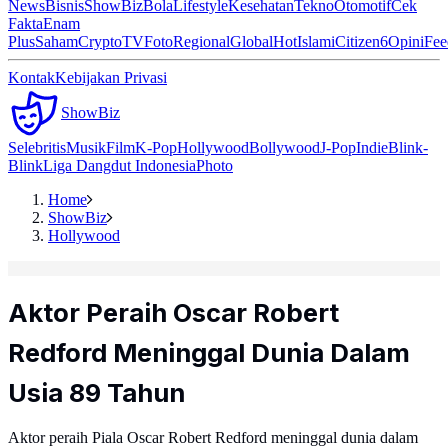
News
Bisnis
ShowBiz
Bola
Lifestyle
Kesehatan
Tekno
Otomotif
Cek
Fakta
Enam
Plus
Saham
Crypto
TV
Foto
Regional
Global
Hot
Islami
Citizen6
Opini
Fee
Kontak
Kebijakan Privasi
ShowBiz
Selebritis
Musik
Film
K-Pop
Hollywood
Bollywood
J-Pop
Indie
Blink-
Blink
Liga Dangdut Indonesia
Photo
Home
ShowBiz
Hollywood
Aktor Peraih Oscar Robert
Redford Meninggal Dunia Dalam
Usia 89 Tahun
Aktor peraih Piala Oscar Robert Redford meninggal dunia dalam