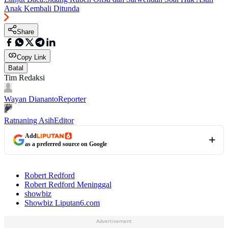
Anak Kembali Ditunda
Share
Copy Link
Batal
Tim Redaksi
Wayan Diananto
Reporter
Ratnaning Asih
Editor
Add
as a preferred source on Google
Robert Redford
Robert Redford Meninggal
showbiz
Showbiz Liputan6.com
Advertisement