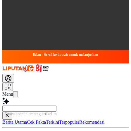
Iklan - Scroll ke bawah untuk melanjutkan
Menu
Tanya apapun tentang artikel ini...
Berita Utama
Cek Fakta
Terkini
Terpopuler
Rekomendasi