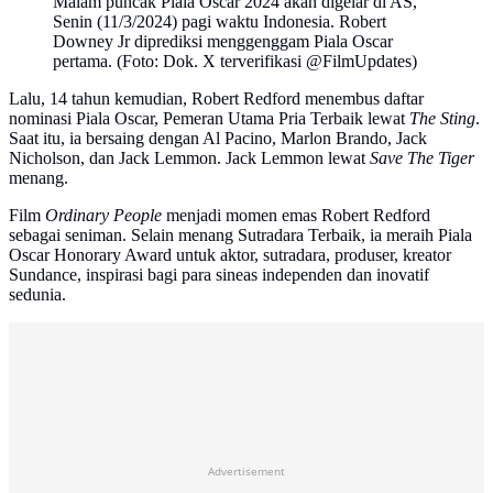
Malam puncak Piala Oscar 2024 akan digelar di AS,
Senin (11/3/2024) pagi waktu Indonesia. Robert
Downey Jr diprediksi menggenggam Piala Oscar
pertama. (Foto: Dok. X terverifikasi @FilmUpdates)
Lalu, 14 tahun kemudian, Robert Redford menembus daftar
nominasi Piala Oscar, Pemeran Utama Pria Terbaik lewat
The Sting
.
Saat itu, ia bersaing dengan Al Pacino, Marlon Brando, Jack
Nicholson, dan Jack Lemmon. Jack Lemmon lewat
Save The Tiger
menang.
Film
Ordinary People
menjadi momen emas Robert Redford
sebagai seniman. Selain menang Sutradara Terbaik, ia meraih Piala
Oscar Honorary Award untuk aktor, sutradara, produser, kreator
Sundance, inspirasi bagi para sineas independen dan inovatif
sedunia.
Advertisement