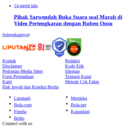
14 menit lalu
Pihak Sarwendah Buka Suara soal Marah di
Video Pertengkaran dengan Ruben Onsu
Selengkapnya
Kontak
Redaksi
Disclaimer
Kode Etik
Pedoman Media Siber
Sitemap
Form Pengaduan
Tentang Kami
Karir
Metode Cek Fakta
Hak Jawab dan Koreksi Berita
Liputan6
Merdeka
Bola.com
Bola.net
Fimela
Kapanlagi
Brilio
Connect with us