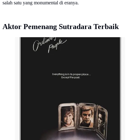
salah satu yang monumental di eranya.
Aktor Pemenang Sutradara Terbaik
Poster film Ordinary People. (Foto: Dok. Paramount
Pictures)