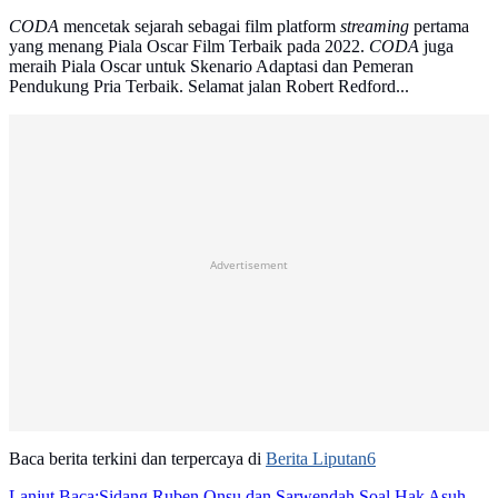
CODA
mencetak sejarah sebagai film platform
streaming
pertama
yang menang Piala Oscar Film Terbaik pada 2022.
CODA
juga
meraih Piala Oscar untuk Skenario Adaptasi dan Pemeran
Pendukung Pria Terbaik. Selamat jalan Robert Redford...
Advertisement
Baca berita terkini dan terpercaya di
Berita Liputan6
Lanjut Baca:
Sidang Ruben Onsu dan Sarwendah Soal Hak Asuh