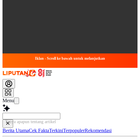
Iklan - Scroll ke bawah untuk melanjutkan
Menu
Tanya apapun tentang artikel ini...
Berita Utama
Cek Fakta
Terkini
Terpopuler
Rekomendasi