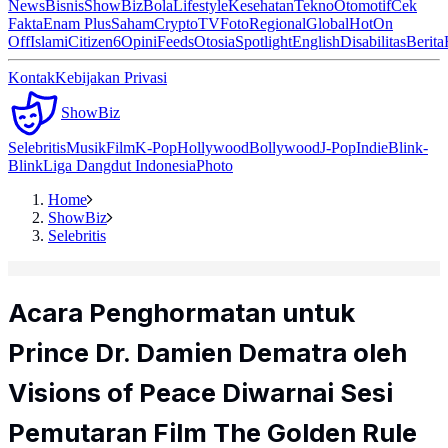
News
Bisnis
ShowBiz
Bola
Lifestyle
Kesehatan
Tekno
Otomotif
Cek
Fakta
Enam Plus
Saham
Crypto
TV
Foto
Regional
Global
Hot
On
Off
Islami
Citizen6
Opini
Feeds
Otosia
Spotlight
English
Disabilitas
Berita
Kontak
Kebijakan Privasi
ShowBiz
Selebritis
Musik
Film
K-Pop
Hollywood
Bollywood
J-Pop
Indie
Blink-
Blink
Liga Dangdut Indonesia
Photo
Home
ShowBiz
Selebritis
Acara Penghormatan untuk
Prince Dr. Damien Dematra oleh
Visions of Peace Diwarnai Sesi
Pemutaran Film The Golden Rule