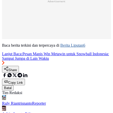
Advertisement
Baca berita terkini dan terpercaya di
Berita Liputan6
Lanjut Baca:
Pesan Manis Win Metawin untuk Snowball Indonesia:
Sampai Jumpa di Lain Waktu
Share
Copy Link
Batal
Tim Redaksi
Ruly Riantrisnanto
Reporter