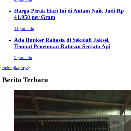
Harga Perak Hari Ini di Antam Naik Jadi Rp
41.950 per Gram
11 jam lalu
Ada Bunker Rahasia di Sekolah Jaksel,
Tempat Penemuan Ratusan Senjata Api
5 jam lalu
Selengkapnya
Berita Terbaru